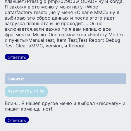
планшет»Prestigio pmp7079D3G_QUAD» ну и когда.
Я захожу в это меню у меня нету «Wipe
data/factory reset» ,но у меня «Clear e MMC» ну я
выбираю это сброс данных и после этого идет
загрузка планшета и не проходит…. Он не
включается.если важно то я вам напишю все
фрагменты. Меню. Оно называется «Factory Mode»
и пункты»Manual test, Item Test,Test Report Debug
Test Clear aMMC, version, и Reboot
Ответить
Никита
:
31.03.2017 в 13:39
Блин… Я нашел другое меню и выбрал «recovery» и
пишит команды нет!
Ответить