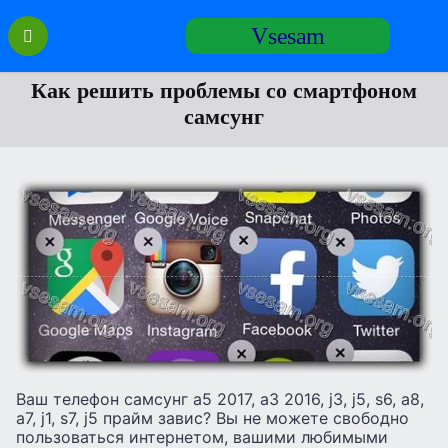
Перейти
Vsesam
к
содержанию
Как решить проблемы со смартфоном
самсунг
Ваш телефон самсунг а5 2017, а3 2016, j3, j5, s6, а8,
а7, j1, s7, j5 прайм завис? Вы не можете свободно
пользоваться интернетом, вашими любимыми