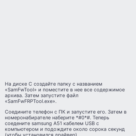
На диске С создайте папку с названием
«SamFwTool» и поместите в нее все содержимое
архива. Затем запустите файл
«SamFwFRPTool.exe».
Соедините телефон с ПК и запустите его. Затем в
номеронабирателе наберите *#0*#. Теперь
соедените samsung A51 кабелем USB c
компьютером и подождите около сорока секунд
(чтобы установился драйвер).