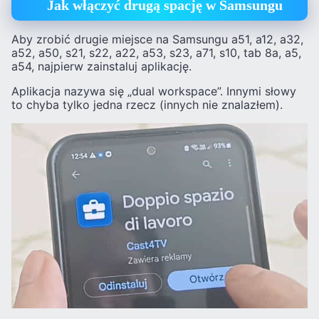
Jak włączyć drugą spację w Samsungu
Aby zrobić drugie miejsce na Samsungu a51, a12, a32,
a52, a50, s21, s22, a22, a53, s23, a71, s10, tab 8a, a5,
a54, najpierw zainstaluj aplikację.
Aplikacja nazywa się „dual workspace”. Innymi słowy
to chyba tylko jedna rzecz (innych nie znalazłem).