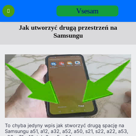
Перейти
Vsesam
к
содержанию
Jak utworzyć drugą przestrzeń na
Samsungu
To chyba jedyny wpis jak stworzyć drugą spację na
Samsungu a51, a12, a32, a52, a50, s21, s22, a22, a53,