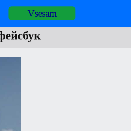
Vsesam
фейсбук