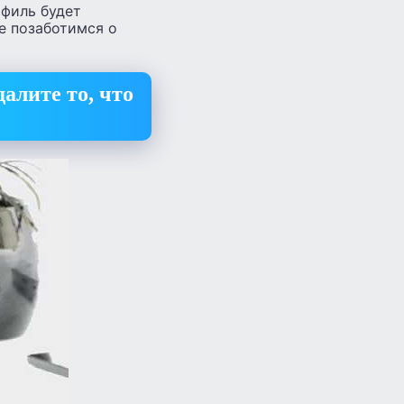
офиль будет
е позаботимся о
алите то, что