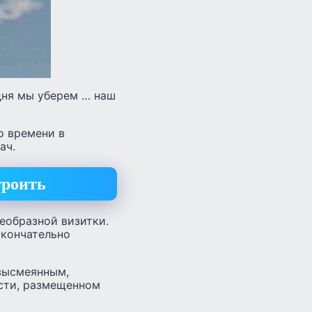
дня мы уберем … наш
о времени в
ач.
троить
оеобразной визитки.
окончательно
 высмеянным,
ости, размещенном