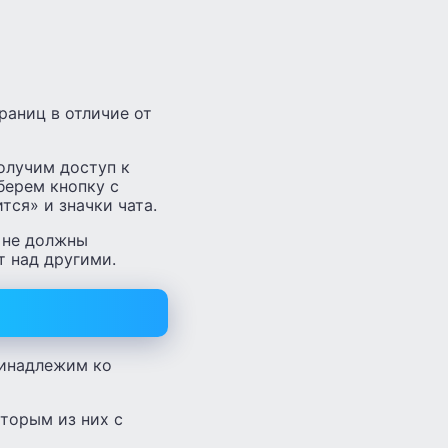
раниц в отличие от
получим доступ к
берем кнопку с
ся» и значки чата.
 не должны
т над другими.
ринадлежим ко
оторым из них с