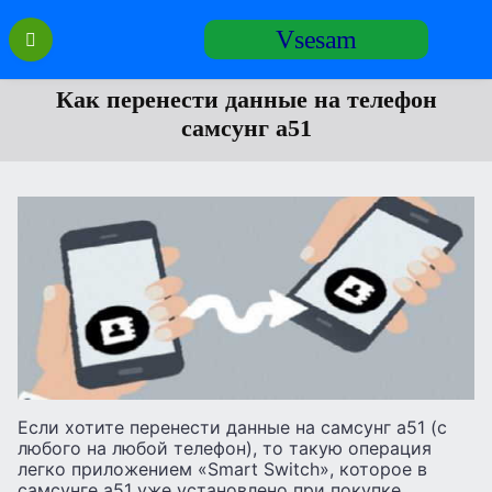
Перейти
Vsesam
к
содержанию
Как перенести данные на телефон
самсунг а51
Если хотите перенести данные на самсунг а51 (с
любого на любой телефон), то такую операция
легко приложением «Smart Switch», которое в
самсунге а51 уже установлено при покупке.