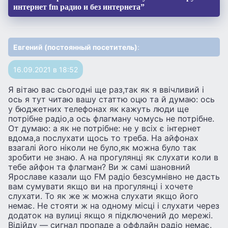
интернет fm радио и без интернета”
Евгений (постоянный посетитель)
:
16.09.2021 в 18:52
Я вiтаю вас сьогоднi ще раз,так як я ввiчливий і
ось я тут читаю вашу статтю оцю та й думаю: ось
у бюджетних телефонах як кажуть люди ще
потрібне радіо,а ось флагману чомусь не потрібне.
От думаю: а як не потрібне: не у всіх є інтернет
вдома,а послухати щось то треба. На айфонах
взагалі його ніколи не було,як можна було так
зробити не знаю. А на прогулянці як слухати коли в
тебе айфон та флагман? Ви ж самі шановний
Ярославе казали що FM радіо безсумнівно не дасть
вам сумувати якщо ви на прогулянці і хочете
слухати. То як же ж можна слухати якщо його
немає. Не стояти ж на одному місці і слухати через
додаток на вулиці якщо я підключений до мережі.
Відійду — сигнал пропаде а оффлайн радіо немає.