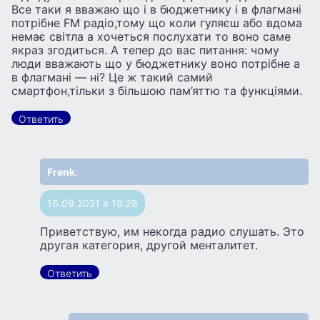
Все таки я вважаю що і в бюджетнику і в флагмані
потрібне FM радіо,тому що коли гуляєш або вдома
немає світла а хочеться послухати то воно саме
якраз згодиться. А тепер до вас питання: чому
люди вважають що у бюджетнику воно потрібне а
в флагмані — ні? Це ж такий самий
смартфон,тільки з більшою пам’яттю та функціями.
Ответить
Frenk
:
16.09.2021 в 19:28
Приветствую, им некогда радио слушать. Это
другая категория, другой менталитет.
Ответить