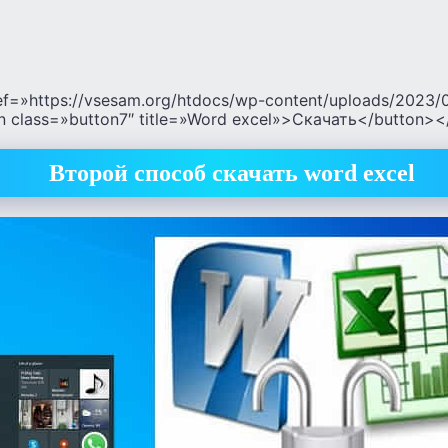
ref=»https://vsesam.org/htdocs/wp-content/uploads/2023/0
n class=»button7″ title=»Word excel»>Скачать</button><
Второй способ скачать
word
excel