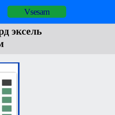
Vsesam
рд эксель
м