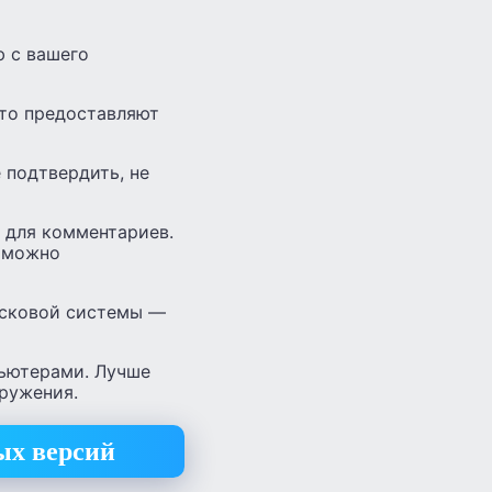
ю с вашего
что предоставляют
 подтвердить, не
е для комментариев.
ы можно
оисковой системы —
пьютерами. Лучше
кружения.
ых версий