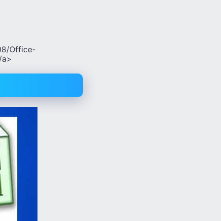
8/Office-
/a>