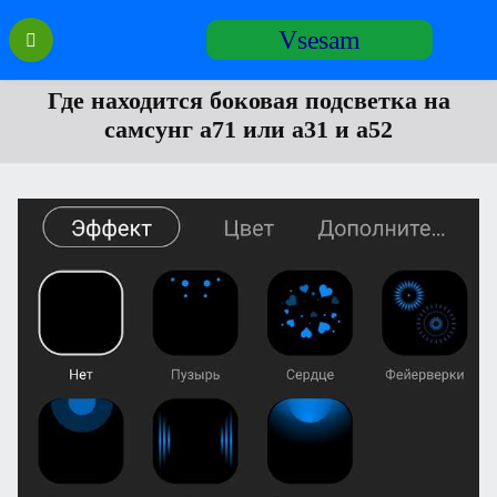
Перейти
Vsesam
к
содержанию
Где находится боковая подсветка на
самсунг а71 или а31 и а52