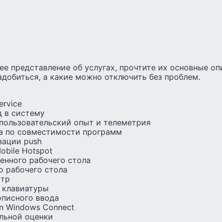
е представление об услугах, прочтите их основные опи
адобиться, а какие можно отключить без проблем.
ervice
 в систему
пользовательский опыт и телеметрия
а по совместимости программ
зации push
obile Hotspot
енного рабочего стола
о рабочего стола
стр
 клавиатуры
описного ввода
on Windows Connect
льной оценки