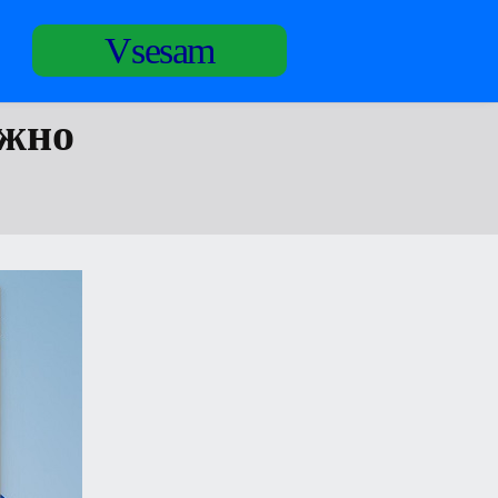
Vsesam
ожно