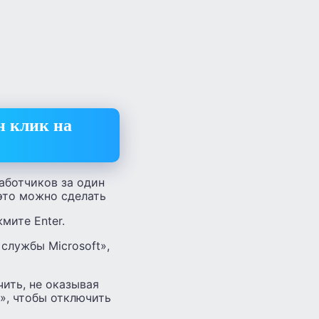
н клик на
аботчиков за один
 это можно сделать
мите Enter.
службы Microsoft»,
ить, не оказывая
», чтобы отключить