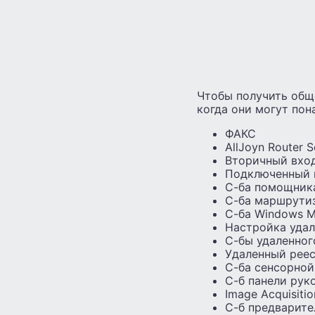
Чтобы получить обще
когда они могут пон
ФАКС
AllJoyn Router S
Вторичный вход
Подключенный 
С-ба помощник
С-ба маршрути
С-ба Windows M
Настройка удал
С-бы удаленног
Удаленный рее
С-ба сенсорной
С-б панели рук
Image Acquisiti
С-б предварите