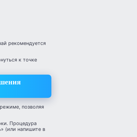
чай рекомендуется
рнуться к точке
ышения
режиме, позволяя
оки. Процедура
ь» (или напишите в