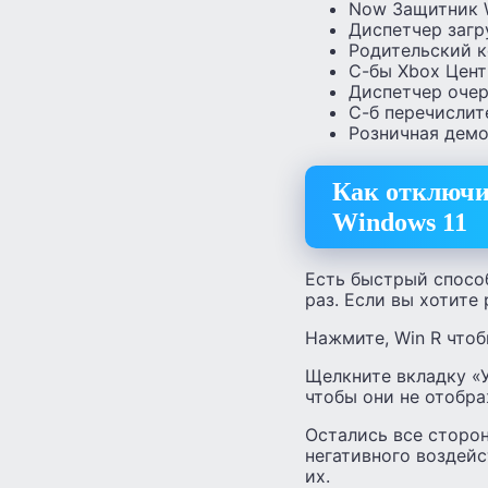
Now Защитник 
Диспетчер загр
Родительский к
С-бы Xbox Цент
Диспетчер очер
С-б перечислит
Розничная демо
Как отключи
Windows 11
Есть быстрый спосо
раз. Если вы хотите
Нажмите, Win R чтоб
Щелкните вкладку «У
чтобы они не отобра
Остались все сторо
негативного воздейс
их.