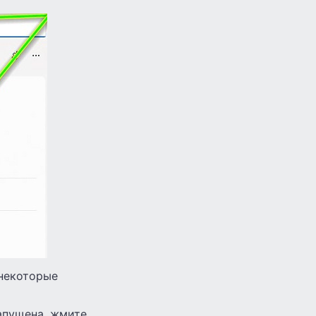
 некоторые
апущена, жмите