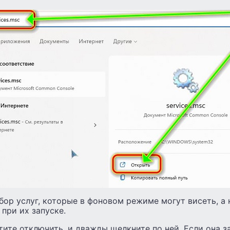
бор услуг, которые в фоновом режиме могут висеть, а
 при их запуске.
ите отключить, и дважды щелкните по ней. Если она з