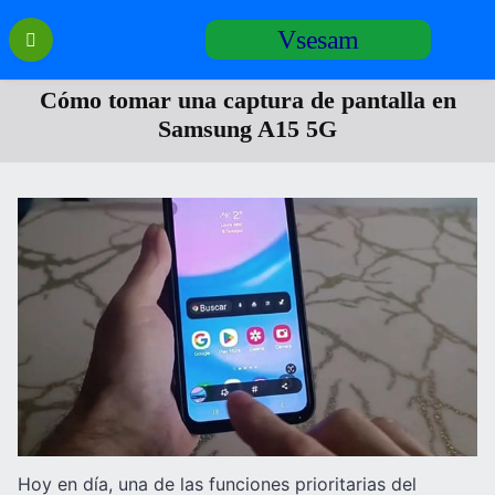
Перейти
Vsesam
к
содержанию
Cómo tomar una captura de pantalla en
Samsung A15 5G
Hoy en día, una de las funciones prioritarias del