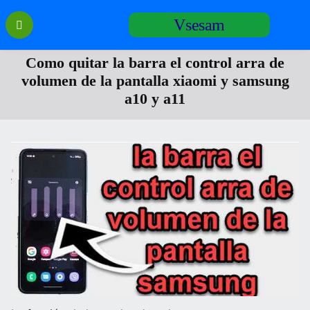
Перейти
Vsesam
к
содержанию
Como quitar la barra el control arra de
volumen de la pantalla xiaomi y samsung
a10 y a11