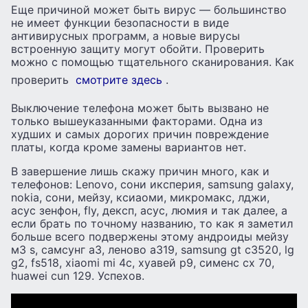
Еще причиной может быть вирус — большинство
не имеет функции безопасности в виде
антивирусных программ, а новые вирусы
встроенную защиту могут обойти. Проверить
можно с помощью тщательного сканирования. Как
проверить
смотрите здесь
.
Выключение телефона может быть вызвано не
только вышеуказанными факторами. Одна из
худших и самых дорогих причин повреждение
платы, когда кроме замены вариантов нет.
В завершение лишь скажу причин много, как и
телефонов: Lenovo, сони иксперия, samsung galaxy,
nokia, сони, мейзу, ксиаоми, микромакс, лджи,
асус зенфон, fly, дексп, асус, люмия и так далее, а
если брать по точному названию, то как я заметил
больше всего подвержены этому андроиды мейзу
м3 s, самсунг а3, леново а319, samsung gt c3520, lg
g2, fs518, xiaomi mi 4c, хуавей p9, сименс cx 70,
huawei cun 129. Успехов.