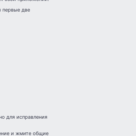
и первые две
но для исправления
ление и жмите общие