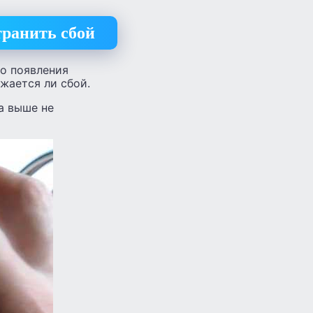
транить сбой
о появления
жается ли сбой.
а выше не