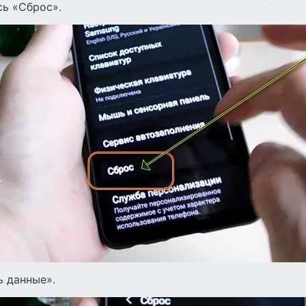
сь «Сброс».
ь данные».