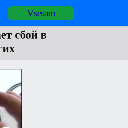
Vsesam
ет сбой в
гих