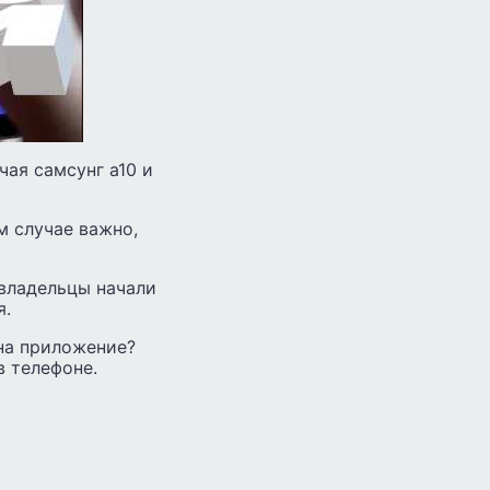
ая самсунг а10 и
м случае важно,
 владельцы начали
я.
на приложение?
в телефоне.