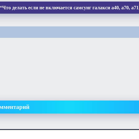
то делать если не включается самсунг галакси а40, а70, а71, 
омментарий