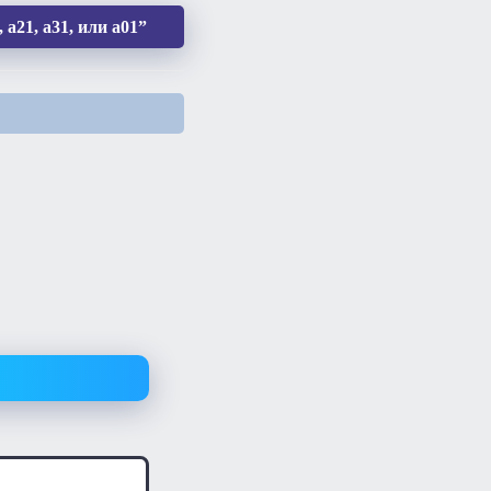
а21, а31, или а01”