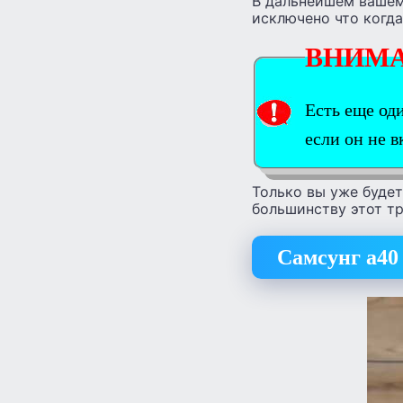
В дальнейшем вашему
исключено что когда
ВНИМ
Есть еще од
если он не 
Только вы уже будет
большинству этот т
Самсунг а40 