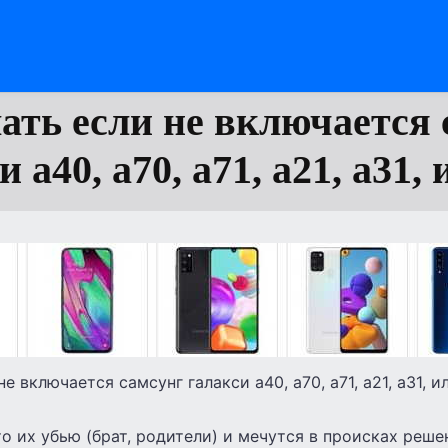
лать если не включается 
 а40, а70, а71, а21, а31,
е включается самсунг галакси а40, а70, а71, а21, а31, и
о их убью (брат, родители) и мечутся в происках реше