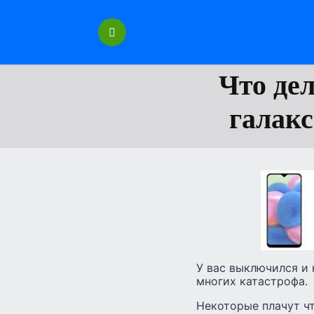
Перейти
к
содержанию
Что де
галакси
У вас выключился и н
многих катастрофа.
Некоторые плачут чт