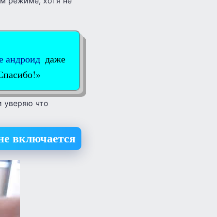
ом режиме, хотя не
е андроид
даже
Спасибо!»
и уверяю что
и не включается