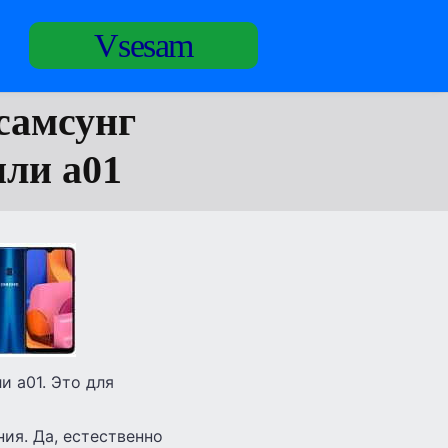
Vsesam
самсунг
 или а01
ли а01. Это для
ния. Да, естественно