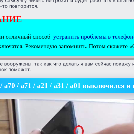
 самсунгу ничего не грозит и будет работать в штатн
-то повторится.
АНИЕ
ин отличный способ
устранить проблемы в телефон
включатся. Рекомендую запомнить. Потом скажете «
е вооружены, так как что делать я вам сейчас покажу 
рюк поможет.
/ а70 / а71 / а21 / а31 / а01 выключился 