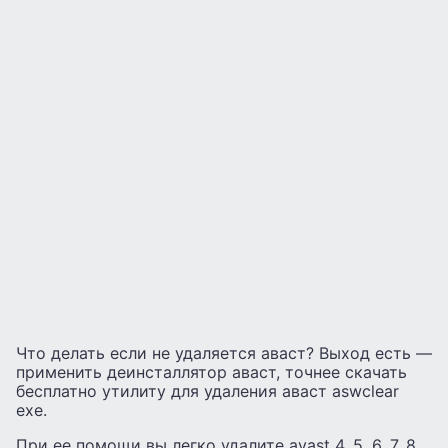
Что делать если не удаляется аваст? Выход есть —
применить деинсталлятор аваст, точнее скачать
бесплатно утилиту для удаления аваст aswclear
exe.
При ее помощи вы легко удалите avast 4, 5, 6, 7, 8