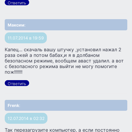
Ответить
Максим
:
11.07.2014 в 19:59
Капец… скачаль вашу штучку ,установил нажал 2
раза окей а потом бабах,и я в долбаном
безопасном режиме, вообщем аваст удалил. а вот
с безопасного режима выйти не могу помогите
пож!!!!!!!
Ответить
Frenk
:
12.07.2014 в 02:32
Так перезагрузите компьютер, а если постоянно