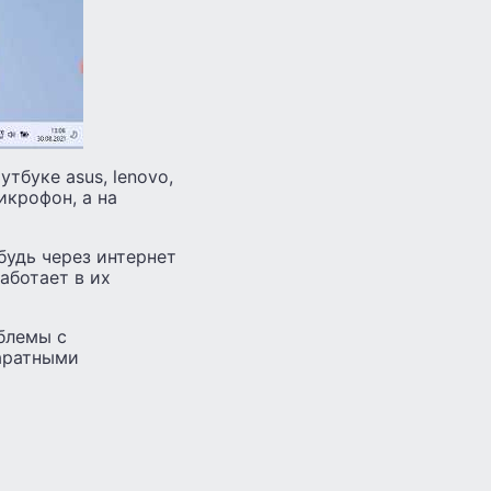
тбуке asus, lenovo,
икрофон, а на
будь через интернет
аботает в их
облемы с
аратными