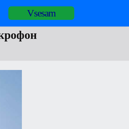
Vsesam
икрофон