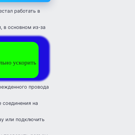
естал работать в
 в основном из-за
ельно ускорить
врежденного провода
е соединения на
ву или подключить