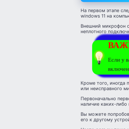
На первом этапе сле
windows 11 на компь
Внешний микрофон с
неплотного подключе
ВАЖ
Если у в
включен
Кроме того, иногда 
или неисправного м
Первоначально перво
наличие каких-либо 
Вы можете попробов
его к другому устро