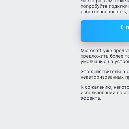
Часто разъем тоже м
попробуйте подключ
работоспособность,
Сп
Microsoft уже предс
предложить более т
умолчанию на устро
Это действительно 
неавторизованных п
К сожалению, некот
использовании посл
эффекта.