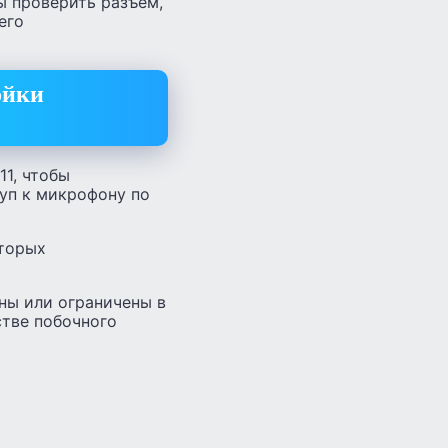
ы проверить разъем,
его
ойки
1, чтобы
уп к микрофону по
оторых
ны или ограничены в
стве побочного