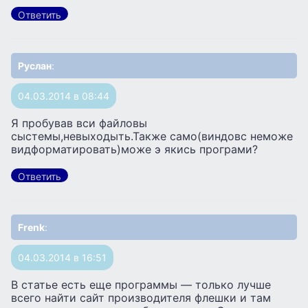
Ответить
Руслан
:
04.03.2014 в 08:44
Я пробував вси файловы
сыстемы,невыходыть.Также само(виндовс неможе
видформатировать)може э якись програми?
Ответить
Frenk
:
04.03.2014 в 16:51
В статье есть еще программы — только лучше
всего найти сайт производителя флешки и там