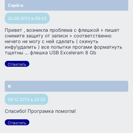
Серёга
:
22.09.2013 в 09:43
Привет , возникла проблема с флешкой » пишет
снимите защиту от записи » соответственно
ничего не могу с ней сделать ( скинуть
инфу\удалить ) все попытки прогами форматнуть
тщетны … флешка USB Exceleram 8 Gb
Ответить
Я
:
08.12.2013 в 22:23
Спасибо! Програмка помогла!
Ответить