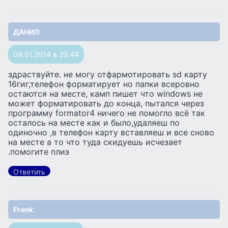
ДАНИЛ
:
09.01.2014 в 20:44
здраствуйте. не могу отфармотировать sd карту
16гиг,телефон форматирует но папки всеровно
остаются на месте, камп пишет что windows не
может форматировать до конца, пытался через
программу formator4 ничего не помогло всё так
осталось на месте как и было,удаляеш по
одиночно ,в телефон карту вставляеш и все сново
на месте а то что туда скидуешь исчезает
.помогите плиз
Ответить
Frenk
: