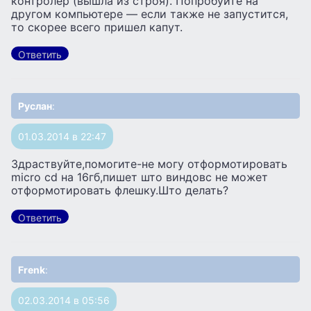
контролер (вышла из строя). Попробуйте на
другом компьютере — если также не запустится,
то скорее всего пришел капут.
Ответить
Руслан
:
01.03.2014 в 22:47
Здраствуйте,помогите-не могу отформотировать
micro cd на 16гб,пишет што виндовс не может
отформотировать флешку.Што делать?
Ответить
Frenk
:
02.03.2014 в 05:56