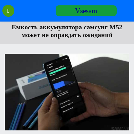
Перейти
Vsesam
к
содержанию
Емкость аккумулятора самсунг M52
может не оправдать ожиданий