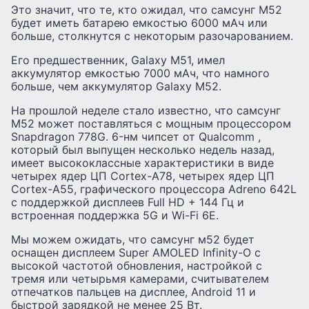
Это значит, что те, кто ожидал, что самсунг M52
будет иметь батарею емкостью 6000 мАч или
больше, столкнутся с некоторым разочарованием.
Его предшественник, Galaxy M51, имел
аккумулятор емкостью 7000 мАч, что намного
больше, чем аккумулятор Galaxy M52.
На прошлой неделе стало известно, что самсунг
M52 может поставляться с мощным процессором
Snapdragon 778G. 6-нм чипсет от Qualcomm ,
который был выпущен несколько недель назад,
имеет высококлассные характеристики в виде
четырех ядер ЦП Cortex-A78, четырех ядер ЦП
Cortex-A55, графического процессора Adreno 642L
с поддержкой дисплеев Full HD + 144 Гц и
встроенная поддержка 5G и Wi-Fi 6E.
Мы можем ожидать, что самсунг м52 будет
оснащен дисплеем Super AMOLED Infinity-O с
высокой частотой обновления, настройкой с
тремя или четырьмя камерами, считывателем
отпечатков пальцев на дисплее, Android 11 и
быстрой зарядкой не менее 25 Вт.