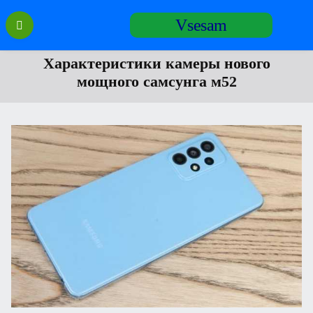
Перейти
Vsesam
к
содержанию
Характеристики камеры нового
мощного самсунга м52