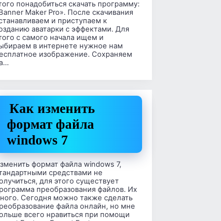
того понадобиться скачать программу:
Banner Maker Pro». После скачивания
станавливаем и приступаем к
озданию аватарки с эффектами. Для
того с самого начала ищем и
ыбираем в интернете нужное нам
есплатное изображение. Сохраняем
а…
Как изменить
формат файла
windows 7
зменить формат файла windows 7,
тандартными средствами не
олучиться, для этого существует
рограмма преобразования файлов. Их
ного. Сегодня можно также сделать
реобразование файла онлайн, но мне
ольше всего нравиться при помощи