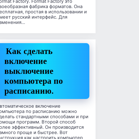
ormat Factory. Format Factory это
воеобразная фабрика форматов. Она
есплатная, простая в использовании и
меет русский интерфейс. Для
зменения…
Как сделать
включение
выключение
компьютера по
расписанию.
втоматическое включение
омпьютера по расписанию можно
делать стандартными способами и при
омощи программ. Второй способ
олее эффективный. Он производится
амного проще и быстрее. Вот
нструкция как настроить компьютер