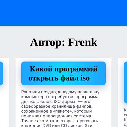
Автор:
Frenk
Какой программой
открыть файл iso
Рано или поздно, каждому владельцу
компьютера потребуется программа
для iso файлов. ISO формат — это
своеобразное хранилище файлов,
К
сохраненное в «пакете», который
с
понимает операционная система.
б
Точнее его можно охарактеризовать
о
.
как копия DVD или CD дисков. Эти