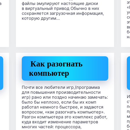
э
а
файлы эмулируют настоящие диски
«
в виртуальный привод Обычно в них
у
сохраняется загрузочная информация,
с
которую другим…
э
в
б
н
Как разогнать
компьютер
Почти все любители игр,(программа
для повышения производительности
И
игр) рано или поздно начинаю замечать:
с
было бы неплохо, если бы их комп
п
работал немного быстрее, и задаются
п
вопросом, «как разогнать компьютер».
м
Разгон компьютера это комплекс работ,
п
куда входит изменение параметров
б
многих частей: процессора,