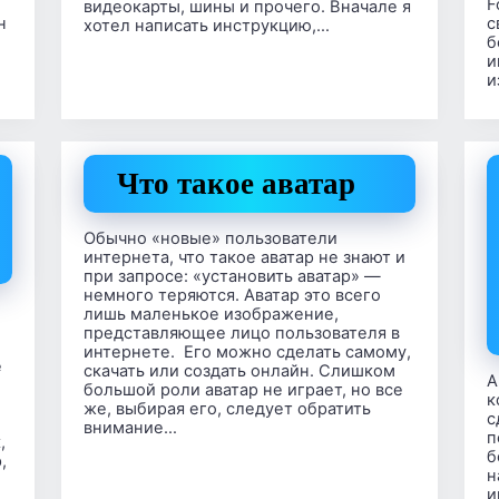
F
видеокарты, шины и прочего. Вначале я
н
с
хотел написать инструкцию,…
б
и
и
Что такое аватар
Обычно «новые» пользователи
интернета, что такое аватар не знают и
при запросе: «установить аватар» —
немного теряются. Аватар это всего
лишь маленькое изображение,
й
представляющее лицо пользователя в
интернете. Его можно сделать самому,
е
скачать или создать онлайн. Слишком
А
большой роли аватар не играет, но все
к
же, выбирая его, следует обратить
с
внимание…
п
,
б
,
н
и