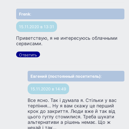
Frenk
:
15.11.2020 в 13:31
Приветствую, я не интересуюсь облачными
сервисами.
Ответить
Евгений (постоянный посетитель)
:
15.11.2020 в 14:49
Все ясно. Так i думала я. Стiльки у вас
терпiння… Ну я вам скажу це перший
крок до закриття. Люди вже й так від
цього гуглу стомилися. Треба шукати
альтернативи а рішень немає. Що ж
нехай і так…