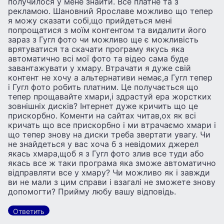
получилося у мене знайти. Все платне та з
рекламою. Шановний Ярославе можливо що тепер
я можу сказати собі,що прийдеться мені
попрощатися з моїм контентом та видалити його
зараз з Гугл фото чи можливо ще є можливість
врятуватися та скачати програму якусь яка
автоматично всі мої фото та відео сама буде
завантажувати у хмару. Втрачати я дуже свій
контент не хочу а альтернативи немає,а Гугл тепер
і Гугл фото робить платним. Це получається що
тепер прощавайте хмари,і здрастуй ера жорстких
зовнішніх дисків? Інтернет дуже кричить що це
прискорбно. Коменти на сайтах читав,ох як всі
кричать що все прискорбно і ми втрачаємо хмари і
що тепер знову на диски треба звертати увагу. Чи
не знайдеться у вас хоча б з невідомих джерел
якась хмара,щоб я з Гугл фото злив все туди або
якась все ж таки програма яка зможе автоматично
відправляти все у хмару? Чи можливо як і завжди
ви не мали з цим справи і взагалі не зможете знову
допомогти? Прийму любу вашу відповідь.
Ответить