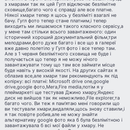
з хмарами так як цей Гугл відключає безлімітне
сховище,багато чого є справді але все платне.
Ніякої хмари тепер я щось у безліміті взагалі не
бачу. Гугл фото тепер стане платним,і тепер
виходить ми лишаємося такого класного сервісу,а
у мене там стільки всього завантаженого: один
історичний хороший документальний фільм,три
мелодрами,фото дуже багато і все що в галереї
вже давно полетіло у Гугл фото і все тепер там.
Але з 1 червня безлімітного сховища не буде і
получається що тепер я не можу нічого
завантажувати тому що там все займати місце
буде навіть у високій якості. На других сайтах я
облазив все,але хмари там рекомендують як під
копірку: всі платні: Microsoft drive one,google
drive,google фото,Мега,Fire media,потім я у
плеймаркеті ще тестував Джино хмару,Яндекс
диск не вийшов так як неможливо,File explorer,та
багато чого. Ви теж я пам’ятаю мені говорили що
ви тестували хмари,видаляли,щось знову ставили,і
я так повірте робив,але не можу знайти
альтернативу google фото яка б була безлімітною і
завантажувала б всі мої файли у хмару. Не