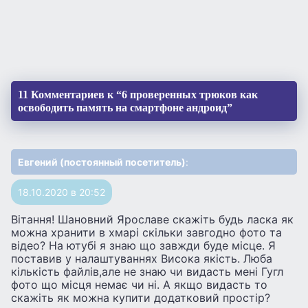
11 Комментариев к “6 проверенных трюков как
освободить память на смартфоне андроид”
Евгений (постоянный посетитель)
:
18.10.2020 в 20:52
Вiтання! Шановний Ярославе скажіть будь ласка як
можна хранити в хмарі скільки завгодно фото та
відео? На ютубі я знаю що завжди буде місце. Я
поставив у налаштуваннях Висока якість. Люба
кількість файлів,але не знаю чи видасть мені Гугл
фото що місця немає чи ні. А якщо видасть то
скажіть як можна купити додатковий простір?