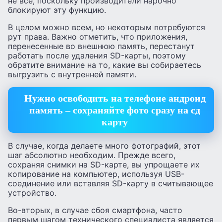
не все, поскольку производители нарочно
блокируют эту функцию.
В целом можно всем, но некоторым потребуются
рут права. Важно отметить, что приложения,
перенесенные во внешнюю память, перестанут
работать после удаления SD-карты, поэтому
обратите внимание на то, какие вы собираетесь
выгрузить с внутренней памяти.
Нужно освободить на телефоне андроид
память – сохраняйте фото сразу на сд
карту
В случае, когда делаете много фотографий, этот
шаг абсолютно необходим. Прежде всего,
сохраняя снимки на SD-карте, вы упрощаете их
копирование на компьютер, используя USB-
соединение или вставляя SD-карту в считывающее
устройство.
Во-вторых, в случае сбоя смартфона, часто
первым шагом технического специалиста является