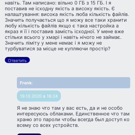
навіть. Там написано: вільно 0 ГБ з 15 ГБ. І я
поставив не ісходну якість а високу якість. Є
налаштування: висока якість люба кількість файлів.
Значить получається що я можу все таки хранити
любу кількість файлів якщо є така настройка а
якраз я її і поставив замість ісходної. У мене вже
стільки всього у хмарі і навіть нічого не займає.
Значить ліміту у мене немає і я можу не
турбуватися за місце не купляючи простір?
Ответить
Frenk
:
19.10.2020 в 16:24
Я не знаю что там у вас есть, да и не особо
интересуюсь облаками. Единственное что там
храню это пароли чтобы всегда был доступ ко
всему со всех устройств.