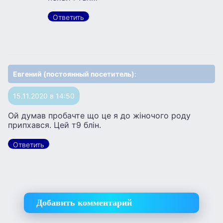
Ответить
Евгений (постоянный посетитель)
:
15.11.2020 в 14:50
Ой думав пробачте що це я до жіночого роду
припхався. Цей т9 блін.
Ответить
Добавить комментарий