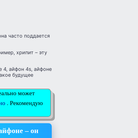
она часто поддается
имер, хрипит – эту
 4, айфон 4s, айфоне
такое будущее
еально может
но
. Рекомендую
айфоне – он