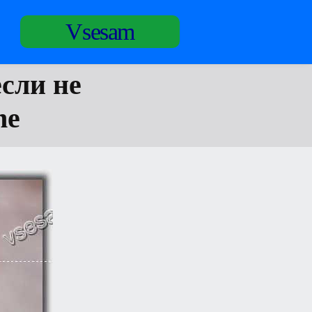
Vsesam
сли не
ne