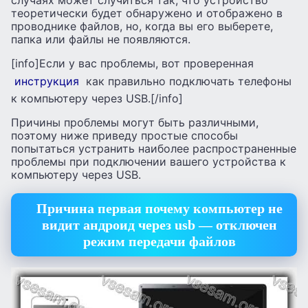
случаях может случиться так, что устройство
теоретически будет обнаружено и отображено в
проводнике файлов, но, когда вы его выберете,
папка или файлы не появляются.
[info]Если у вас проблемы, вот проверенная
инструкция
как правильно подключать телефоны
к компьютеру через USB.[/info]
Причины проблемы могут быть различными,
поэтому ниже приведу простые способы
попытаться устранить наиболее распространенные
проблемы при подключении вашего устройства к
компьютеру через USB.
Причина первая почему компьютер не
видит андроид через usb — отключен
режим передачи файлов