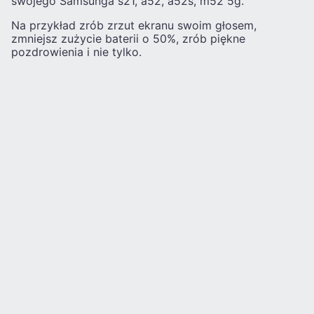
swojego Samsunga s21, a52, a52s, m52 5g.
Na przykład zrób zrzut ekranu swoim głosem,
zmniejsz zużycie baterii o 50%, zrób piękne
pozdrowienia i nie tylko.