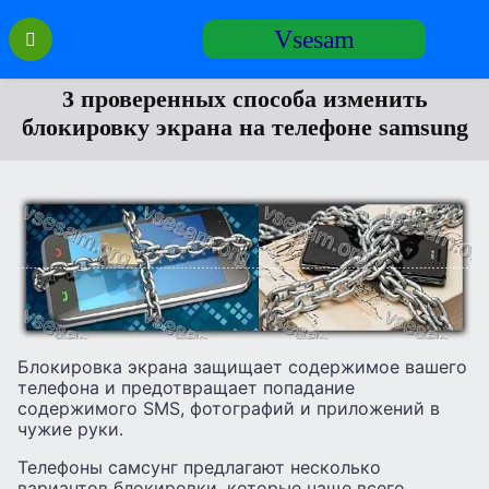
Перейти
Vsesam
к
содержанию
3 проверенных способа изменить
блокировку экрана на телефоне samsung
Блокировка экрана защищает содержимое вашего
телефона и предотвращает попадание
содержимого SMS, фотографий и приложений в
чужие руки.
Телефоны самсунг предлагают несколько
вариантов блокировки, которые чаще всего