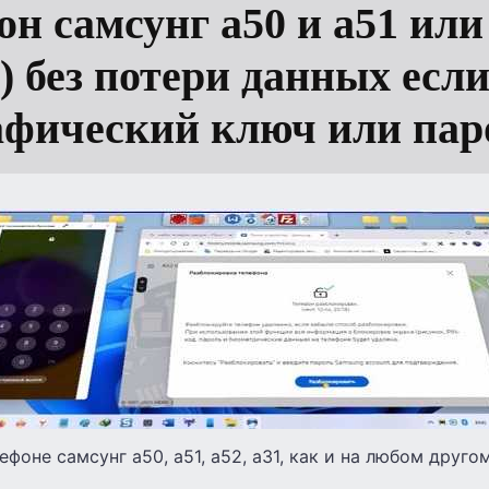
он самсунг а50 и а51 или 
) без потери данных есл
афический ключ или пар
фоне самсунг а50, а51, а52, а31, как и на любом друго