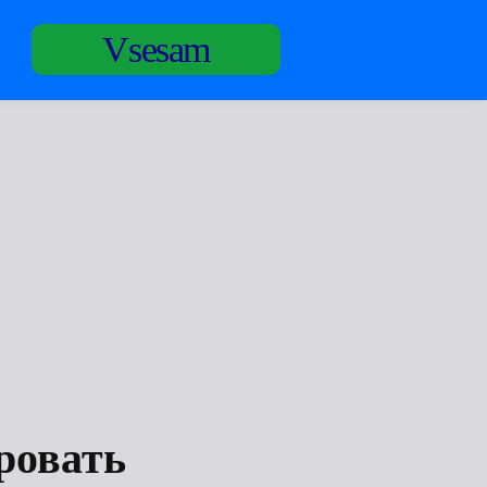
Vsesam
ровать