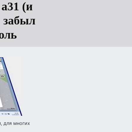
а31 (и
и забыл
оль
м, для многих