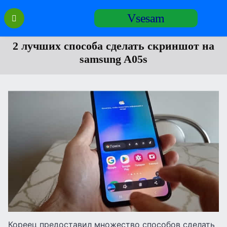
Перейти
Vsesam
к
содержанию
2 лучших способа сделать скриншот на
samsung A05s
Кореец предоставил множество способов сделать