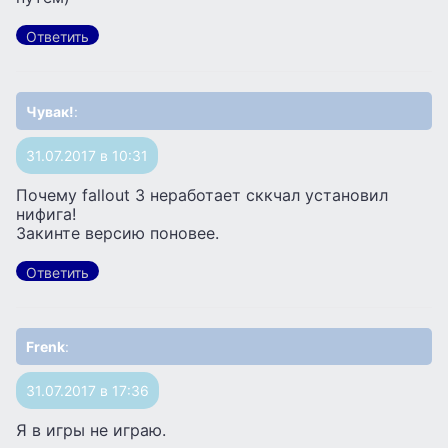
Ответить
Чувак!
:
31.07.2017 в 10:31
Почему fallout 3 неработает сккчал установил
нифига!
Закинте версию поновее.
Ответить
Frenk
:
31.07.2017 в 17:36
Я в игры не играю.