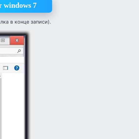
т windows 7
ка в конце записи).