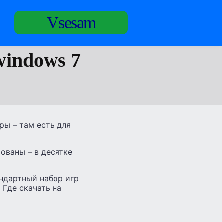
Vsesam
windows 7
ры – там есть для
ованы – в десятке
андартный набор игр
 Где скачать на