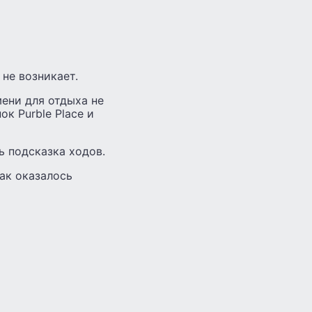
не возникает.
мени для отдыха не
к Purble Place и
ь подсказка ходов.
как оказалось