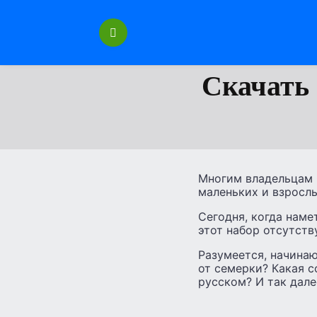
Перейти
к
содержанию
Скачать 
Многим владельцам 
маленьких и взрослы
Сегодня, когда наме
этот набор отсутств
Разумеется, начинаю
от семерки? Какая с
русском? И так дале