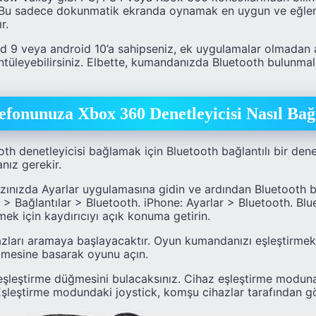
. Bu sadece dokunmatik ekranda oynamak en uygun ve eğlen
r.
id 9 veya android 10’a sahipseniz, ek uygulamalar olmadan 
tüleyebilirsiniz. Elbette, kumandanızda Bluetooth bulunmalı
efonunuza Xbox 360 Denetleyicisi Nasıl Bağ
oth denetleyicisi bağlamak için Bluetooth bağlantılı bir dene
ız gerekir.
zınızda Ayarlar uygulamasına gidin ve ardından Bluetooth b
r > Bağlantılar > Bluetooth. iPhone: Ayarlar > Bluetooth. Blu
mek için kaydırıcıyı açık konuma getirin.
azları aramaya başlayacaktır. Oyun kumandanızı eşleştirmek 
ğmesine basarak oyunu açın.
eşleştirme düğmesini bulacaksınız. Cihaz eşleştirme moduna
 Eşleştirme modundaki joystick, komşu cihazlar tarafından gö