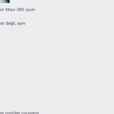
 bir Xbox 360 oyun
r değil, aynı
en popüler oyunların