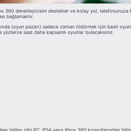
x 360 denetleyicisini destekler ve kolay yol, telefonunuza
ı bağlamaktır.
nda (oyun pazarı) sadece zaman öldürmek için basit oyunla
 yüzlerce saat daha kapsamlı oyunlar bulacaksınız.
rdew Valley gibi PC, PS4 veya Xbox 360 konsollarından bilin