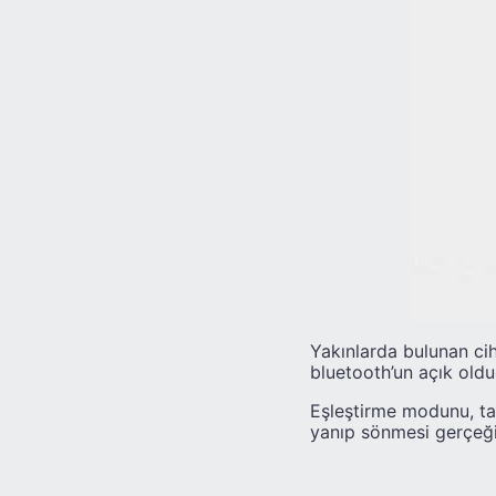
Yakınlarda bulunan cih
bluetooth’un açık old
Eşleştirme modunu, tab
yanıp sönmesi gerçeği