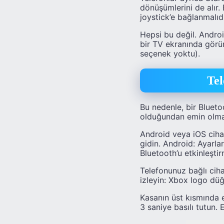
dönüşümlerini de alır
joystick’e bağlanmalıdı
Hepsi bu değil. Andro
bir TV ekranında görün
seçenek yoktu).
Tel
Bu nedenle, bir Blueto
olduğundan emin olman
Android veya iOS ciha
gidin. Android: Ayarla
Bluetooth’u etkinleştir
Telefonunuz bağlı cih
izleyin: Xbox logo dü
Kasanın üst kısmında 
3 saniye basılı tutun.