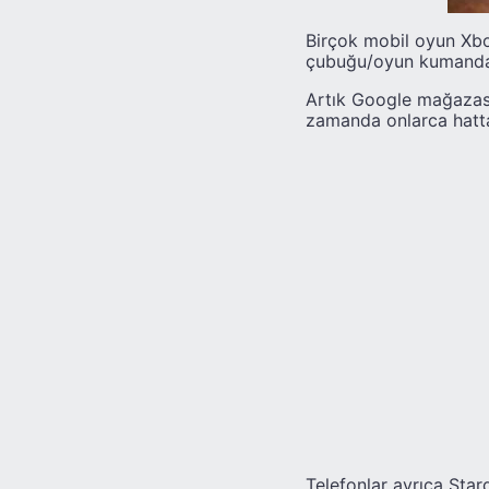
Birçok mobil oyun Xbo
çubuğu/oyun kumandas
Artık Google mağazası
zamanda onlarca hatta
Telefonlar ayrıca Sta