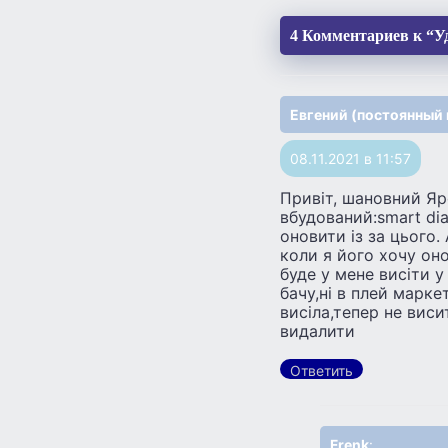
4 Комментариев к “Уд
Евгений (постоянный 
08.11.2021 в 11:57
Привіт, шановний Яр
вбудований:smart di
оновити із за цього.
коли я його хочу он
буде у мене висіти у
бачу,ні в плей марке
висіла,тепер не вис
видалити
Ответить
Frenk
: