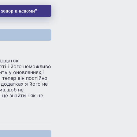
 хонор и ксиоми”
 додаток
еті і його неможливо
ить у оновленнях,і
 тепер він постійно
в додатках я його не
чив,щоб не
це знайти і як це