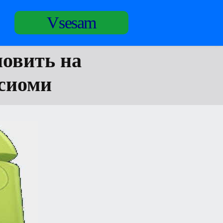
Vsesam
новить на
ксиоми