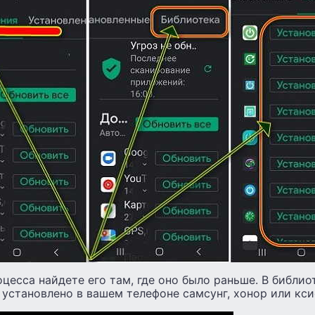
цесса найдете его там, где оно было раньше. В библио
 установлено в вашем телефоне самсунг, хонор или кси