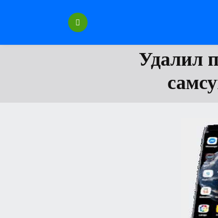
Перейти
к
содержанию
Удалил п
самсу