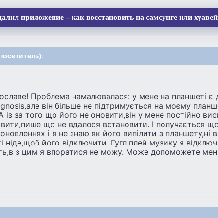
алил приложение – как восстановить на самсунге или хуавей
посетитель)
:
ославе! Проблема намалювалася: у мене на планшеті є
agnosis,але він більше не підтримується на моєму планш
 А із за того що його не оновити,він у мене постійно вис
овити,пише що не вдалося встановити. І получається що
 оновленнях і я не знаю як його випілити з планшету,ні 
ті ніде,щоб його відключити. Гугл плей музику я відклю
ить,в з цим я впоратися не можу. Може допоможете мені 