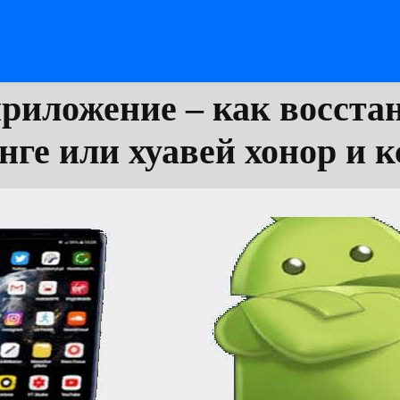
риложение – как восста
нге или хуавей хонор и 