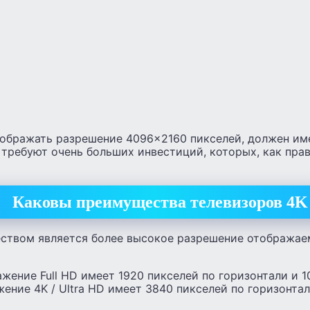
тображать разрешение 4096×2160 пикселей, должен им
требуют очень больших инвестиций, которых, как прав
Каковы преимущества телевизоров 4K
твом является более высокое разрешение отображае
жение Full HD имеет 1920 пикселей по горизонтали и 1
жение 4K / Ultra HD имеет 3840 пикселей по горизонта