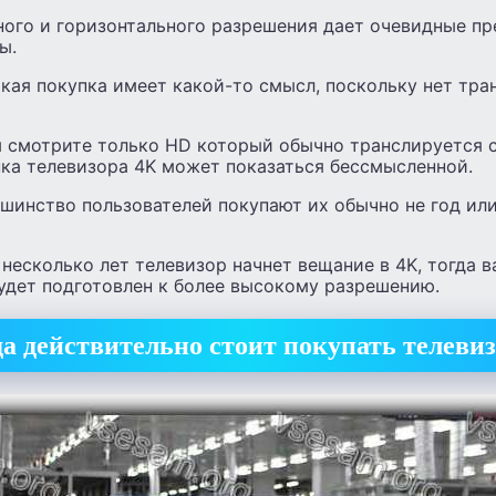
ного и горизонтального разрешения дает очевидные п
ы.
кая покупка имеет какой-то смысл, поскольку нет тра
ы смотрите только HD который обычно транслируется с
пка телевизора 4K может показаться бессмысленной.
ьшинство пользователей покупают их обычно не год или 
 несколько лет телевизор начнет вещание в 4K, тогда 
удет подготовлен к более высокому разрешению.
да действительно стоит покупать телеви