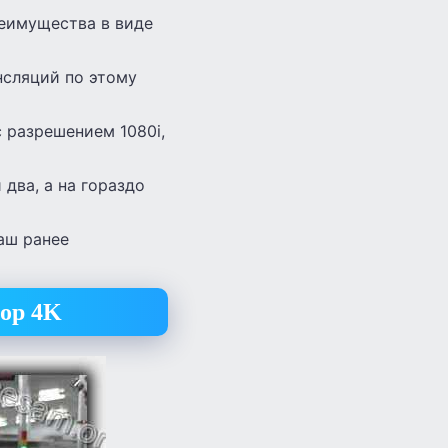
реимущества в виде
нсляций по этому
 разрешением 1080i,
два, а на гораздо
ваш ранее
зор 4K