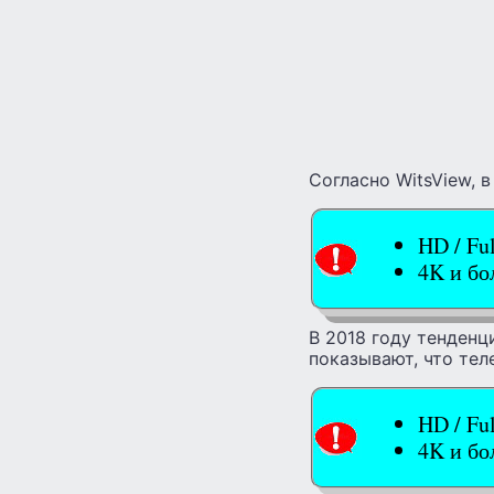
Согласно WitsView, 
HD / Fu
4K и б
В 2018 году тенденц
показывают, что тел
HD / Fu
4K и б