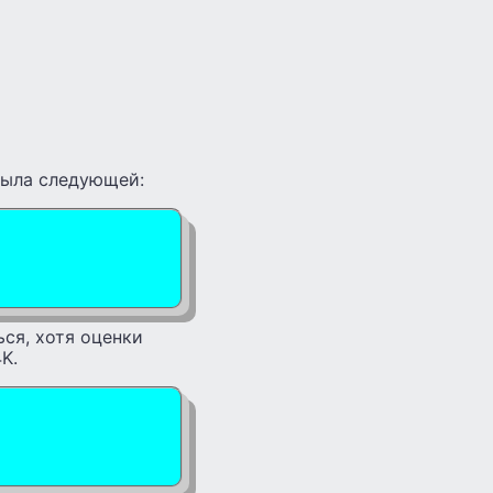
 была следующей:
ься, хотя оценки
K.