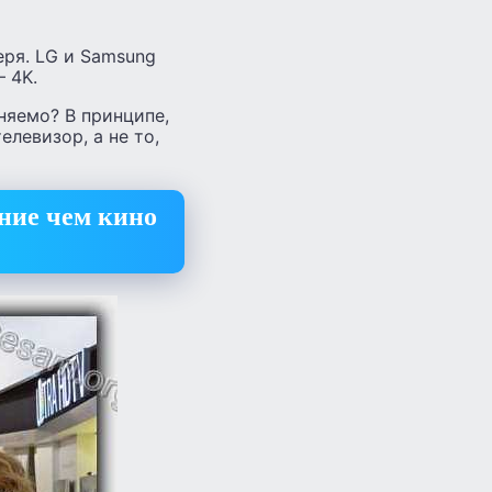
еря. LG и Samsung
— 4K.
няемо? В принципе,
елевизор, а не то,
ние чем кино