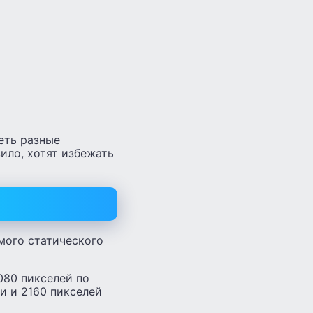
еть разные
ило, хотят избежать
мого статического
080 пикселей по
ли и 2160 пикселей