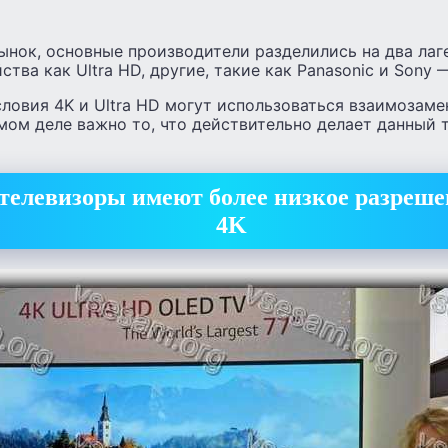
ынок, основные производители разделились на два лаг
тва как Ultra HD, другие, такие как Panasonic и Sony 
условия 4K и Ultra HD могут использоваться взаимозаме
амом деле важно то, что действительно делает данный т
телевизоры имеют более низкое разреше
4K