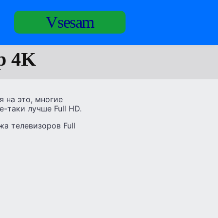
Vsesam
р 4K
 на это, многие
е-таки лучше Full HD.
а телевизоров Full