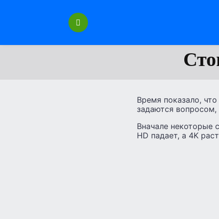
Перейти
к
содержанию
Сто
Время показало, что
задаются вопросом, с
Вначале некоторые с
HD падает, а 4K раст