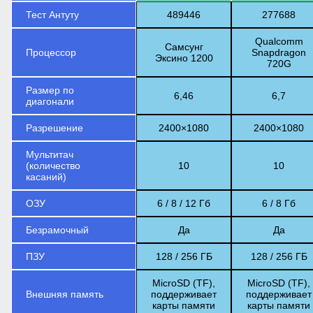
Тест Антуту
489446
277688
Qualcomm
Самсунг
Процессор
Snapdragon
Эксино 1200
720G
Размер по
6,46
6,7
диагонали
Разрешение
2400×1080
2400×1080
Мультитач
(количество
10
10
касаний)
ОЗУ
6 / 8 / 12 Гб
6 / 8 Гб
Безрамочный
Да
Да
ПЗУ
128 / 256 ГБ
128 / 256 ГБ
MicroSD (TF),
MicroSD (TF),
Внешняя память
поддерживает
поддерживает
карты памяти
карты памяти