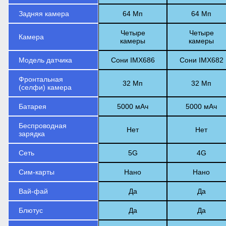
Задняя камера
64 Мп
64 Мп
Четыре
Четыре
Камера
камеры
камеры
Модель датчика
Сони IMX686
Сони IMX682
Фронтальная
32 Мп
32 Мп
(селфи) камера
Батарея
5000 мАч
5000 мАч
Беспроводная
Нет
Нет
зарядка
Сеть
5G
4G
Сим-карты
Нано
Нано
Вай-фай
Да
Да
Блютус
Да
Да