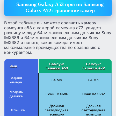
Samsung Galaxy A53 против Samsung
Galaxy A72: сравнение камер
В этой таблице вы можете сравнить камеру
самсунга а53 с камерой самсунга а72, увидеть
разницу между 64-мегапиксельным датчиком Sony
IMX686 и 64-мегапиксельным датчиком Sony
IMX682 и понять, какая камера имеет
максимальные преимущества по сравнению с
конкурентом.
Самсунг
Самсунг
Имя
Галакси А53
Галакси А72
Задняя
64 Мп
64 Мп
камера
Модель
Сони IMX686
Сони IMX682
датчика
Двойная
Двойная
Вспышка
светодиодная
светодиодная
вспышка
вспышка