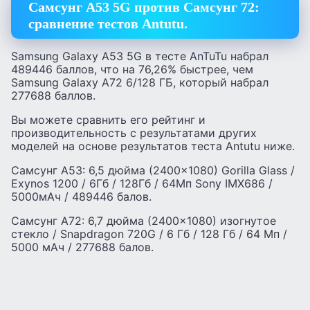
Самсунг А53 5G против Самсунг 72:
сравнение тестов Antutu.
Samsung Galaxy A53 5G в тесте AnTuTu набрал
489446 баллов, что на 76,26% быстрее, чем
Samsung Galaxy A72 6/128 ГБ, который набрал
277688 баллов.
Вы можете сравнить его рейтинг и
производительность с результатами других
моделей на основе результатов теста Antutu ниже.
Самсунг А53: 6,5 дюйма (2400×1080) Gorilla Glass /
Exynos 1200 / 6Гб / 128Гб / 64Мп Sony IMX686 /
5000мАч / 489446 балов.
Самсунг А72: 6,7 дюйма (2400×1080) изогнутое
стекло / Snapdragon 720G / 6 Гб / 128 Гб / 64 Мп /
5000 мАч / 277688 балов.