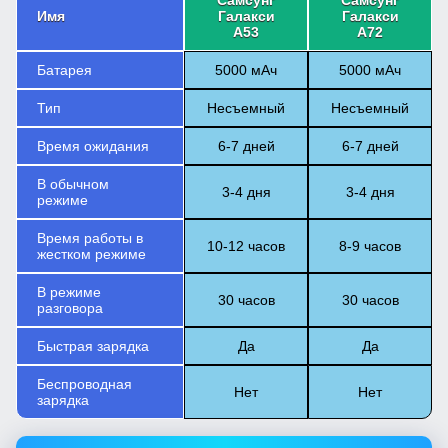
Самсунг
Самсунг
Имя
Галакси
Галакси
А53
А72
Батарея
5000 мАч
5000 мАч
Тип
Несъемный
Несъемный
Время ожидания
6-7 дней
6-7 дней
В обычном
3-4 дня
3-4 дня
режиме
Время работы в
10-12 часов
8-9 часов
жестком режиме
В режиме
30 часов
30 часов
разговора
Быстрая зарядка
Да
Да
Беспроводная
Нет
Нет
зарядка