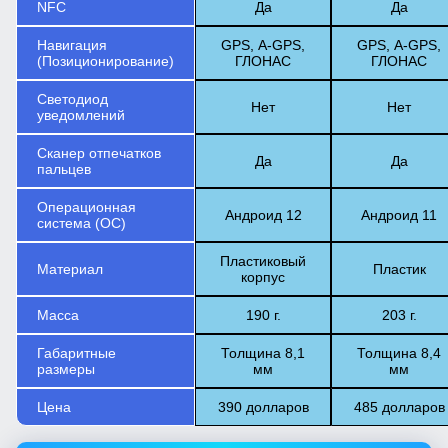
NFC
Да
Да
Навигация
GPS, А-GPS,
GPS, А-GPS,
(Позиционирование)
ГЛОНАС
ГЛОНАС
Светодиод
Нет
Нет
уведомлений
Сканер отпечатков
Да
Да
пальцев
Операционная
Андроид 12
Андроид 11
система (ОС)
Пластиковый
Материал
Пластик
корпус
Масса
190 г.
203 г.
Габаритные
Толщина 8,1
Толщина 8,4
размеры
мм
мм
Цена
390 долларов
485 долларов