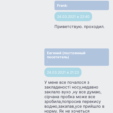
Frenk
:
24.03.2021 в 22:40
Приветствую. проходил.
Евгений (постоянный
посетитель)
:
24.03.2021 в 21:23
У мене все почалося з
закладеності носу,недавно
заклало вухо ,ну все думаю,
сірчана пробка може все
зробила,попросив перекису
водню,закапав,усе прийшло в
норму. Як не хочеться