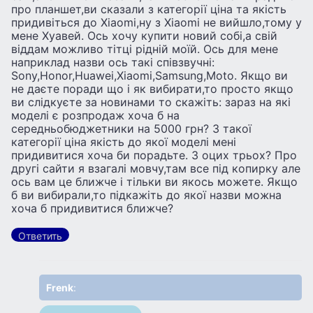
про планшет,ви сказали з категорії ціна та якість
придивіться до Xiaomi,ну з Xiaomi не вийшло,тому у
мене Хуавей. Ось хочу купити новий собі,а свій
віддам можливо тітці рідній моїй. Ось для мене
наприклад назви ось такі співзвучні:
Sony,Honor,Huawei,Xiaomi,Samsung,Moto. Якщо ви
не даєте поради що і як вибирати,то просто якщо
ви слідкуєте за новинами то скажіть: зараз на які
моделі є розпродаж хоча б на
середньобюджетники на 5000 грн? З такої
категорії ціна якість до якої моделі мені
придивитися хоча би порадьте. З оцих трьох? Про
другі сайти я взагалі мовчу,там все під копирку але
ось вам це ближче і тільки ви якось можете. Якщо
б ви вибирали,то підкажіть до якої назви можна
хоча б придивитися ближче?
Ответить
Frenk
: