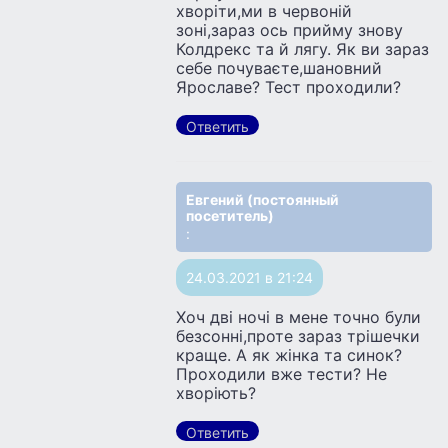
хворіти,ми в червоній
зоні,зараз ось прийму знову
Колдрекс та й лягу. Як ви зараз
себе почуваєте,шановний
Ярославе? Тест проходили?
Ответить
Евгений (постоянный
посетитель)
:
24.03.2021 в 21:24
Хоч дві ночі в мене точно були
безсонні,проте зараз трішечки
краще. А як жінка та синок?
Проходили вже тести? Не
хворіють?
Ответить