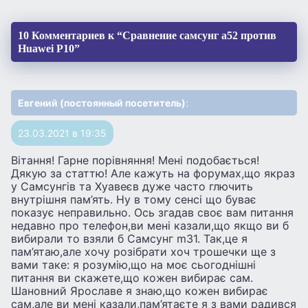
10 Комментариев к “Сравнение самсунг а52 против
Huawei P10”
Евгений (постоянный посетитель)
:
23.03.2021 в 19:35
Вітання! Гарне порівняння! Мені подобається!
Дякую за статтю! Але кажуть на форумах,що якраз
у Самсунгів та Хуавеєв дуже часто глючить
внутрішня пам’ять. Ну в тому сенсі що буває
показує неправильно. Ось згадав своє вам питання
недавно про телефон,ви мені казали,що якщо ви б
вибирали то взяли б Самсунг m31. Так,це я
пам’ятаю,але хочу розібрати хоч трошечки ще з
вами таке: я розумію,що на моє сьогоднішні
питання ви скажете,що кожен вибирає сам.
Шановний Ярославе я знаю,що кожен вибирає
сам,але ви мені казали,пам’ятаєте я з вами радився