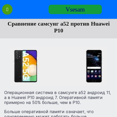
Перейти
Vsesam
к
содержанию
Сравнение самсунг а52 против Huawei
P10
Операционная система в самсунге а52 андроид 11,
а в Huawei P10 андроид 7. Оперативной памяти
примерно на 50% больше, чем в P10.
Больше оперативной памяти означает, что
одновременно может работать больше