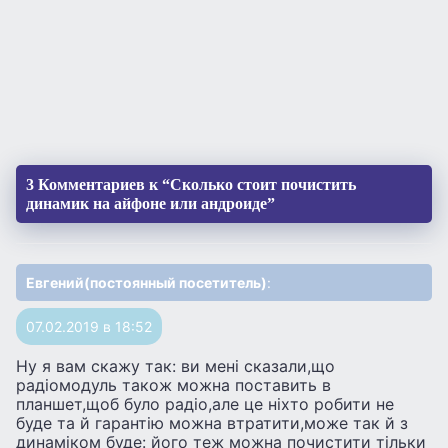
3 Комментариев к “Сколько стоит почистить
динамик на айфоне или андроиде”
Евгений(постоянный посетитель)
:
07.02.2019 в 18:52
Ну я вам скажу так: ви менi сказали,що
радiомодуль також можна поставить в
планшет,щоб було радio,але це нiхто робити не
буде та й гарантiю можна втратити,може так й з
динамiком буде: його теж можна почистити тiльки