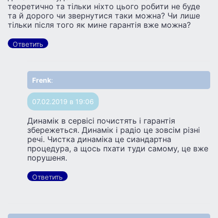
теоретично та тiльки нiхто цього робити не буде
та й дорого чи звернутися таки можна? Чи лише
тiльки пiсля того як мине гарантiя вже можна?
Ответить
Frenk
:
07.02.2019 в 19:06
Динамік в сервісі почистять і гарантія
збережеться. Динамік і радіо це зовсім різні
речі. Чистка динаміка це сиандартна
процедура, а щось пхати туди самому, це вже
порушеня.
Ответить