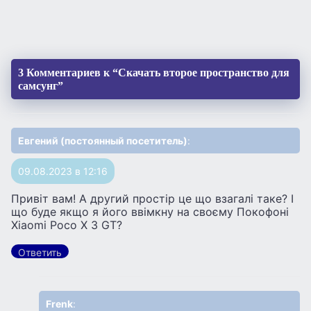
3 Комментариев к “Скачать второе пространство для
самсунг”
Евгений (постоянный посетитель)
:
09.08.2023 в 12:16
Привіт вам! А другий простір це що взагалі таке? І
що буде якщо я його ввімкну на своєму Покофоні
Xiaomi Poco X 3 GT?
Ответить
Frenk
: