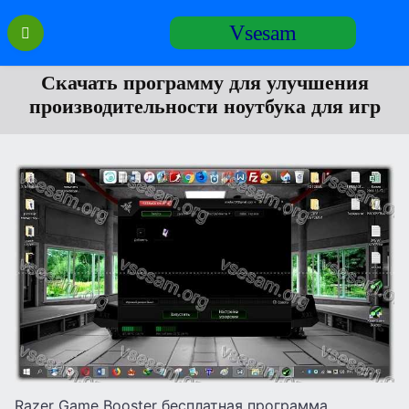
Перейти
Vsesam
к
содержанию
Скачать программу для улучшения
производительности ноутбука для игр
Razer Game Booster бесплатная программа,