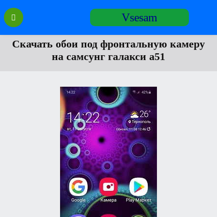
Перейти
Vsesam
к
содержанию
Скачать обои под фронтальную камеру
на самсунг галакси а51