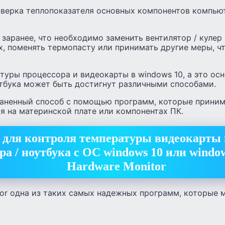
оверка теплопоказателя основных компонентов компью
 заранее, что необходимо заменить вентилятор / кулер
х, поменять термопасту или принимать другие меры, ч
туры процессора и видеокарты в windows 10, а это ос
тбука может быть достигнут различными способами.
аненный способ с помощью программ, которые приним
я на материнской плате или компонентах ПК.
для контроля температуры видеокарты 
а / ноутбука с OC windows 10 или windo
Hardware Monitor
tor одна из таких самых надежных программ, которые 