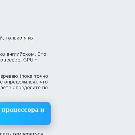
, только я их
ько английском. Это
роцессор, GPU –
озреваю (пока точно
е определился), что
аете определите по
 процессора и
идеть температуру