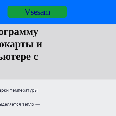
Vsesam
рограмму
еокарты и
ьютере с
верки температуры
выделяется тепло —