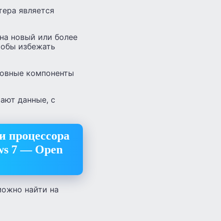
тера является
 на новый или более
тобы избежать
новные компоненты
ают данные, с
и процессора
ws 7 — Open
можно найти на