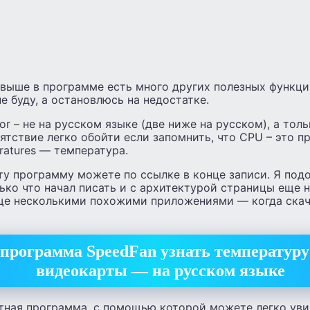
выше в программе есть много других полезных функций
е буду, а остановлюсь на недостатке.
or – не на русском языке (две ниже на русском), а тол
ятствие легко обойти если запомнить, что CPU – это п
ratures — температура.
ту программу можете по ссылке в конце записи. Я под
олько что начал писать и с архитектурой страницы еще н
еще несколькими похожими приложениями — когда скач
программа SpeedFan узнать температуру
видеокарты — на русском языке
атная программа, с помощью которой можете легко ув