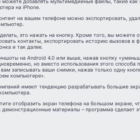
ы можете добавлять мультимедийные файлы, такие как 
тера на iPhone.
онтент на вашем телефоне можно экспортировать, уда
омпьютер.
сделать, это нажать на кнопку. Кроме того, вы можете 
ровать контакты, экспортировать историю вызовов в ф
нка и так далее.
ншоты на Android 4.0 или выше, нажав кнопку «умень
дновременно, но вместо использования этого способа 
 вам записывать ваши снимки, нажав только одну кноп
воем компьютере».
омпаний имеют тенденцию разрабатывать большие экра
 компьютера.
ите отобразить экран телефона на большом экране, ч
ь демонстрационные материалы – программа сделает 