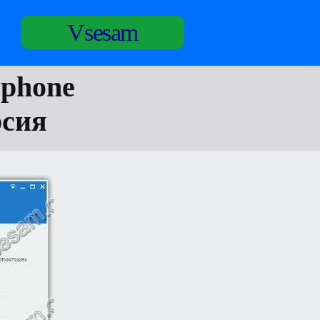
Vsesam
 phone
рсия