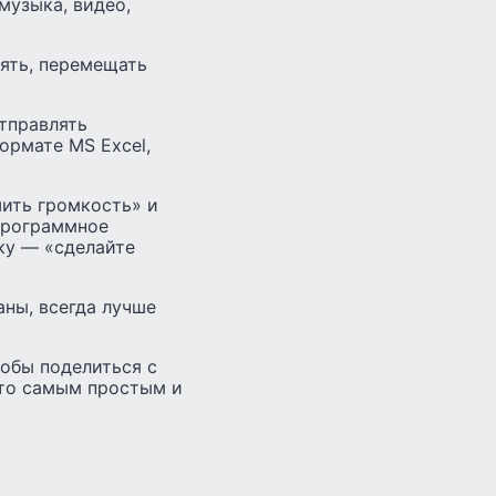
музыка, видео,
лять, перемещать
отправлять
ормате MS Excel,
шить громкость» и
программное
ку — «сделайте
ны, всегда лучше
тобы поделиться с
это самым простым и