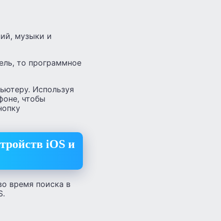
ий, музыки и
ель, то программное
пьютеру. Используя
фоне, чтобы
нопку
тройств iOS и
во время поиска в
S.