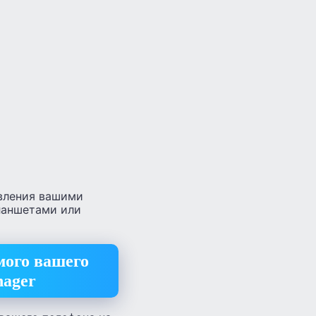
авления вашими
 Планшетами или
мого вашего
nager