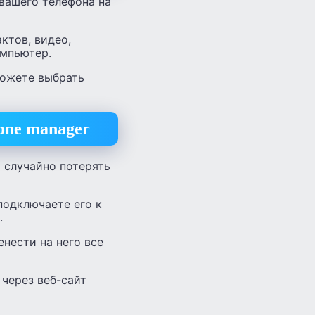
вашего телефона на
ктов, видео,
омпьютер.
можете выбрать
one manager
 случайно потерять
подключаете его к
.
нести на него все
 через веб-сайт