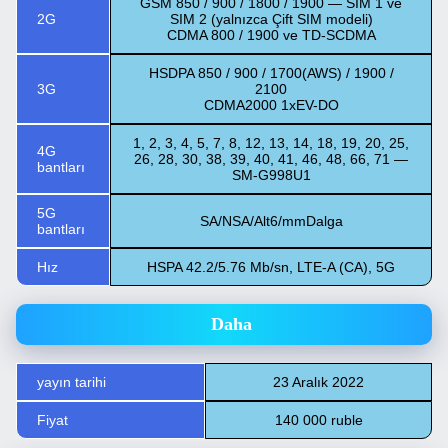
GSM 850 / 900 / 1800 / 1900 — SIM 1 ve
2G
SIM 2 (yalnızca Çift SIM modeli)
CDMA 800 / 1900 ve TD-SCDMA
HSDPA 850 / 900 / 1700(AWS) / 1900 /
3G
2100
CDMA2000 1xEV-DO
1, 2, 3, 4, 5, 7, 8, 12, 13, 14, 18, 19, 20, 25,
4G
26, 28, 30, 38, 39, 40, 41, 46, 48, 66, 71 —
bantları
SM-G998U1
5G
SA/NSA/Alt6/mmDalga
bantları
Hız
HSPA 42.2/5.76 Mb/sn, LTE-A (CA), 5G
Daha
yayın tarihi
23 Aralık 2022
Fiyat
140 000 ruble