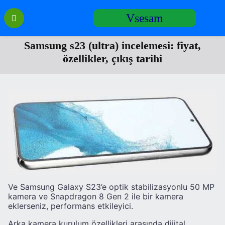
Перейти
Vsesam
к
содержанию
Samsung s23 (ultra) incelemesi: fiyat,
özellikler, çıkış tarihi
Ve Samsung Galaxy S23’e optik stabilizasyonlu 50 MP
kamera ve Snapdragon 8 Gen 2 ile bir kamera
eklerseniz, performans etkileyici.
Arka kamera kurulum özellikleri arasında dijital