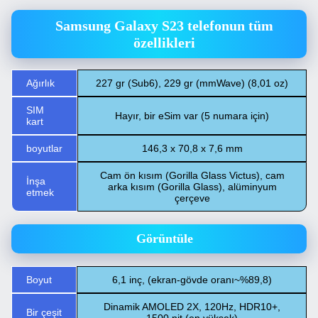
Samsung Galaxy S23 telefonun tüm
özellikleri
Ağırlık
227 gr (Sub6), 229 gr (mmWave) (8,01 oz)
SIM
Hayır, bir eSim var (5 numara için)
kart
boyutlar
146,3 x 70,8 x 7,6 mm
Cam ön kısım (Gorilla Glass Victus), cam
İnşa
arka kısım (Gorilla Glass), alüminyum
etmek
çerçeve
Görüntüle
Boyut
6,1 inç, (ekran-gövde oranı~%89,8)
Dinamik AMOLED 2X, 120Hz, HDR10+,
Bir çeşit