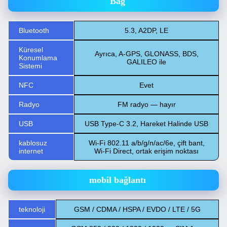
Bağ
Bluetooth
5.3, A2DP, LE
Küresel
Ayrıca, A-GPS, GLONASS, BDS,
Konumlama
GALILEO ile
Sistemi
NFC
Evet
Radyo
FM radyo — hayır
USB
USB Type-C 3.2, Hareket Halinde USB
kablosuz
Wi-Fi 802.11 a/b/g/n/ac/6e, çift bant,
internet
Wi-Fi Direct, ortak erişim noktası
mobil bağlantı
teknoloji
GSM / CDMA / HSPA / EVDO / LTE / 5G