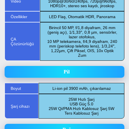
Video
1080p@30/60/240fps, 720p@960fps,
HDR10+, stereo ses kaydı, jiroskop
Özellikler
LED Flaş, Otomatik HDR, Panorama
Birincil 50 MP, f/1,8 diyafram, 26 mm
(geniş açı), 1/1,33″, 0,8 µm, sensörler,
lazer otofokus,
ÇA
10 MP telekamera, f/4,9 diyafram, 240
Çözünürlüğü
mm (periskop telefoto lens), 1/3,24″,
1,22µm, Çift Piksel, OIS, 10x Optik
Zum
Pil
Boyut
Li-ion pil 3900 mAh, çıkarılamaz
25W Hızlı Şarj
USB Güç 5.0
Şarj cihazı
25W Qi/PMA Hızlı Kablosuz Şarj 5W
Ters Kablosuz Şarj