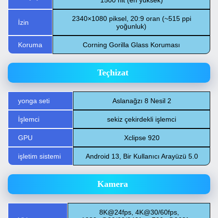
1500 nit (en yüksek)
2340×1080 piksel, 20:9 oran (~515 ppi
İzin
yoğunluk)
Koruma
Corning Gorilla Glass Koruması
Teçhizat
yonga seti
Aslanağzı 8 Nesil 2
İşlemci
sekiz çekirdekli işlemci
GPU
Xclipse 920
işletim sistemi
Android 13, Bir Kullanıcı Arayüzü 5.0
Kamera
8K@24fps, 4K@30/60fps,