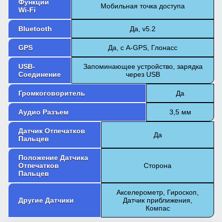
Функции
Мобильная точка доступа
Wi-Fi
Bluetooth
Да, v5.2
GPS
Да, с A-GPS, Глонасс
USB-
Запоминающее устройство, зарядка
Соединение
через USB
Громкоговоритель
Да
Аудио Разъем
3,5 мм
Датчик Отпечатков
Да
Пальцев
Положение Датчика
Отпечатков
Сторона
Пальцев
Акселерометр, Гироскоп,
Другие Датчики
Датчик приближения,
Компас