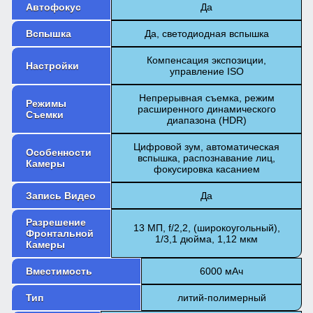
Автофокус
Да
Вспышка
Да, светодиодная вспышка
Компенсация экспозиции,
Настройки
управление ISO
Непрерывная съемка, режим
Режимы
расширенного динамического
Съемки
диапазона (HDR)
Цифровой зум, автоматическая
Особенности
вспышка, распознавание лиц,
Камеры
фокусировка касанием
Запись Видео
Да
Разрешение
13 МП, f/2,2, (широкоугольный),
Фронтальной
1/3,1 дюйма, 1,12 мкм
Камеры
Вместимость
6000 мАч
Тип
литий-полимерный