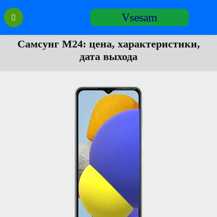
Перейти
Vsesam
к
содержанию
Самсунг М24: цена, характеристики,
дата выхода