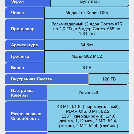
Экран
мультитач
Чипсет
МедиаТек Хелио G95
Восьмиядерный (2 ядра Cortex-A75
Процессор
по 2,0 ГГц и 6 ядер Cortex-A55 по
1,8 ГГц)
Архитектура
64 бит
Графика
Мали-G52 MC2
Баран
6 ГБ
Внутренняя Память
128 ГБ
Настройка
Одинокий
Камеры
48 МП, f/1.8, (широкоугольный),
PDAF, OIS, 8 МП, f/2.2,
Разрешающая
123? (сверхширокий), 1/4,0
Способность
дюйма, 1,12 мкм, 2 МП, f/2,4,
(макро), 2 МП, f/2,4, (глубина)