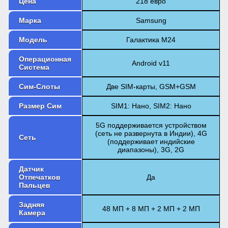
Цена
218 евро
Марка
Samsung
Модель
Галактика М24
Операционная
Android v11
Система
Сим-Слоты
Две SIM-карты, GSM+GSM
Размер Сим
SIM1: Нано, SIM2: Нано
5G поддерживается устройством
(сеть не развернута в Индии), 4G
Сеть
(поддерживает индийские
диапазоны), 3G, 2G
Датчик
Отпечатков
Да
Пальцев
Задняя
48 МП + 8 МП + 2 МП + 2 МП
Камера