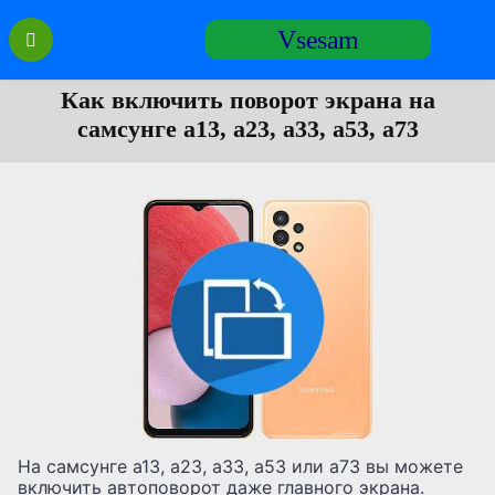
Перейти
Vsesam
к
содержанию
Как включить поворот экрана на
самсунге а13, а23, а33, а53, а73
На самсунге а13, а23, а33, а53 или а73 вы можете
включить автоповорот даже главного экрана.