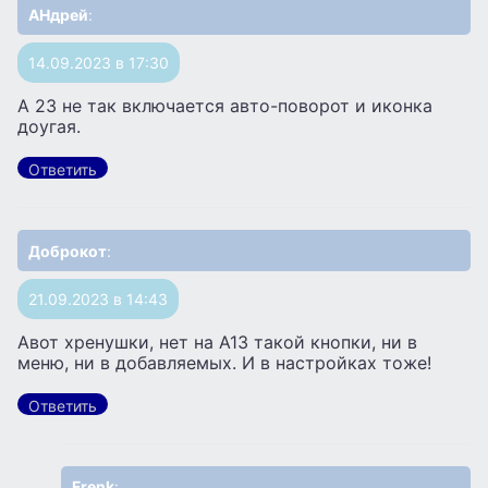
АНдрей
:
14.09.2023 в 17:30
А 23 не так включается авто-поворот и иконка
доугая.
Ответить
Доброкот
:
21.09.2023 в 14:43
Авот хренушки, нет на А13 такой кнопки, ни в
меню, ни в добавляемых. И в настройках тоже!
Ответить
Frenk
: