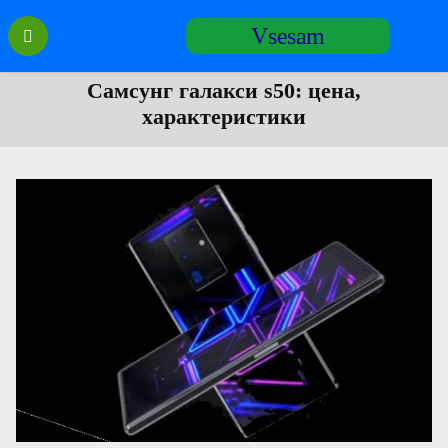
Перейти
Vsesam
к
содержанию
Самсунг галакси s50: цена,
характеристики