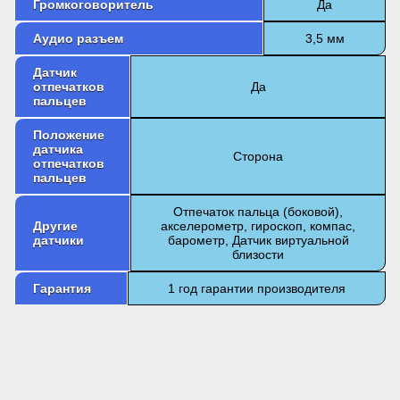
Громкоговоритель
Да
Аудио разъем
3,5 мм
Датчик
отпечатков
Да
пальцев
Положение
датчика
Сторона
отпечатков
пальцев
Отпечаток пальца (боковой),
Другие
акселерометр, гироскоп, компас,
датчики
барометр, Датчик виртуальной
близости
Гарантия
1 год гарантии производителя