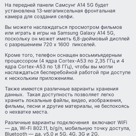
На передней панели Самсунг А14 5G будет
установлена ​​13-мегапиксельная фронтальная
камера для создания селфи.
Вы можете наслаждаться просмотром фильмов
или играть в игры на Samsung Galaxy A14 5G,
поскольку он может иметь 6,8-дюймовый дисплей
с разрешением 720 x 1600 пикселей.
Кроме того, телефон оснащен восьмиъядерным
процессором (4 ядра Cortex-A53 по 2,35 ГГц и 4
ядра Cortex-A53 по 1,8 ГГц), чтобы вы могли
наслаждаться бесперебойной работой при доступе
к нескольким приложениям.
Также имеются различные варианты хранения
данных. Такая доступность позволяет легко
хранить локальные файлы, видео, изображения,
фильмы, песни и другие материалы, не беспокоясь
о нехватке места.
Различные варианты подключения включают WiFi
— да, Wi-Fi 802.11, b/g/n, мобильную точку доступа,
Bluetooth — да, v5.0 и 5G, 4G, 3G и 2G.