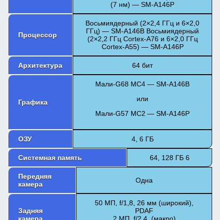
(7 нм) — SM-A146P
Восьмиядерный (2×2,4 ГГц и 6×2,0
ГГц) — SM-A146B Восьмиядерный
Процессор
(2×2,2 ГГц Cortex-A76 и 6×2,0 ГГц
Cortex-A55) — SM-A146P
Архитектура
64 бит
Мали-G68 MC4 — SM-A146B
или
Графика
Мали-G57 MC2 — SM-A146P
ОЗУ
4, 6 ГБ
Системная память
64, 128 ГБ 6
Передняя
Одна
камера
50 МП, f/1,8, 26 мм (широкий),
Задняя
PDAF
камера
2 МП, f/2,4, (макро)