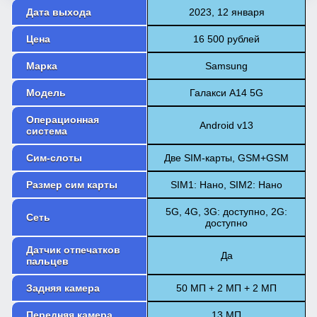
Дата выхода
2023, 12 января
Цена
16 500 рублей
Марка
Samsung
Модель
Галакси А14 5G
Операционная
Android v13
система
Сим-слоты
Две SIM-карты, GSM+GSM
Размер сим карты
SIM1: Нано, SIM2: Нано
5G, 4G, 3G: доступно, 2G:
Сеть
доступно
Датчик отпечатков
Да
пальцев
Задняя камера
50 МП + 2 МП + 2 МП
Передняя камера
13 МП