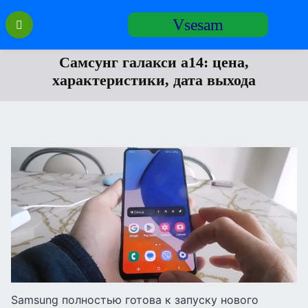
Перейти
Vsesam
к
содержанию
Самсунг галакси а14: цена,
характеристики, дата выхода
Samsung полностью готова к запуску нового