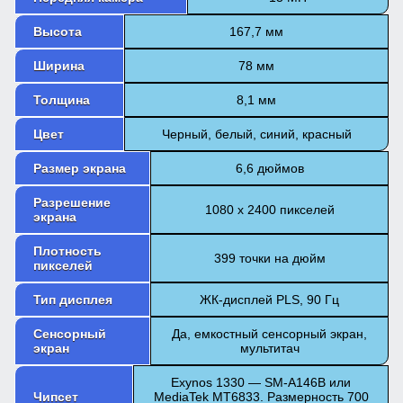
Высота
167,7 мм
Ширина
78 мм
Толщина
8,1 мм
Цвет
Черный, белый, синий, красный
Размер экрана
6,6 дюймов
Разрешение
1080 x 2400 пикселей
экрана
Плотность
399 точки на дюйм
пикселей
Тип дисплея
ЖК-дисплей PLS, 90 Гц
Сенсорный
Да, емкостный сенсорный экран,
экран
мультитач
Exynos 1330 — SM-A146B или
Чипсет
MediaTek MT6833. Размерность 700