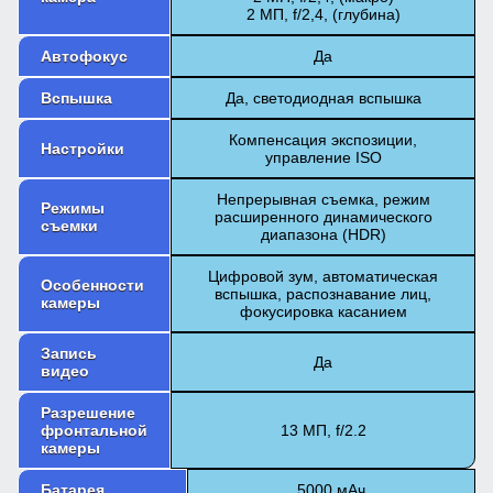
2 МП, f/2,4, (глубина)
Автофокус
Да
Вспышка
Да, светодиодная вспышка
Компенсация экспозиции,
Настройки
управление ISO
Непрерывная съемка, режим
Режимы
расширенного динамического
съемки
диапазона (HDR)
Цифровой зум, автоматическая
Особенности
вспышка, распознавание лиц,
камеры
фокусировка касанием
Запись
Да
видео
Разрешение
фронтальной
13 МП, f/2.2
камеры
Батарея
5000 мАч