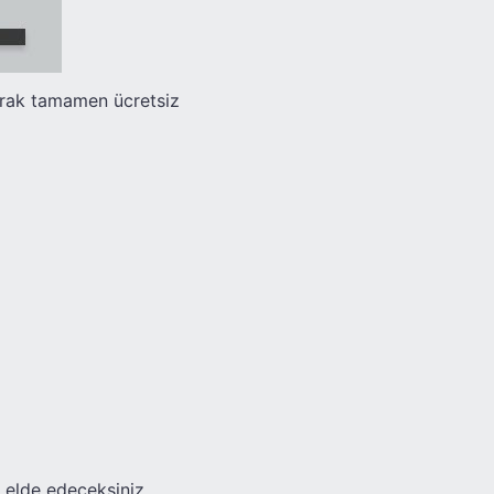
narak tamamen ücretsiz
 elde edeceksiniz.