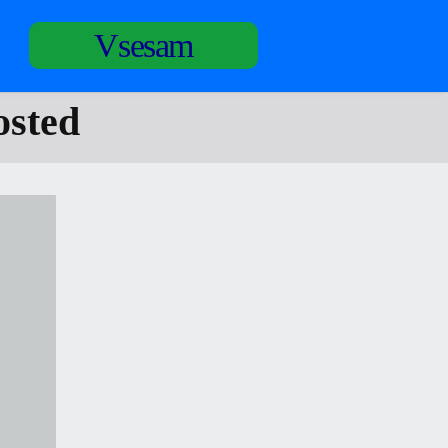
Vsesam
osted