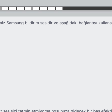
imiz Samsung bildirim sesidir ve aşağıdaki bağlantıyı kulla
t ses sizi tatmin etmiyorsa hoşunuza gidecek bir bas efekti