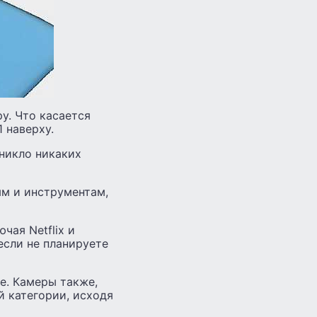
у. Что касается
1 наверху.
зникло никаких
ям и инструментам,
чая Netflix и
если не планируете
е. Камеры также,
й категории, исходя