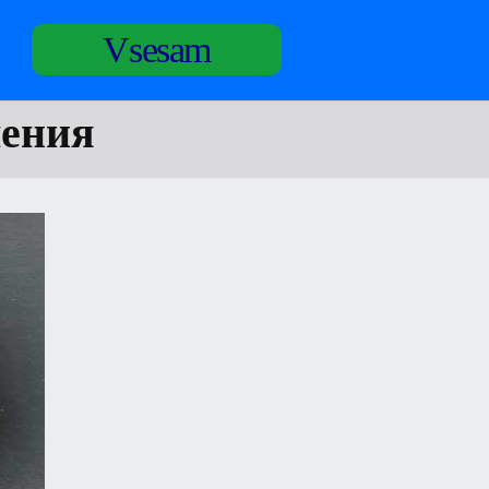
Vsesam
ления