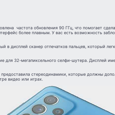
влена ​ частота обновления 90 ГГц, что помогает сдел
терфейс более плавным. У вас есть возможность забло
ый в дисплей сканер отпечатков пальцев, который лег
тие для 32-мегапиксельного селфи-шутера. Дисплей и
я предоставила стереодинамики, которые должны допол
ре видео или играх.