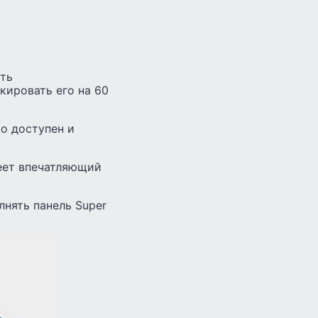
ать
кировать его на 60
ко доступен и
меет впечатляющий
нять панель Super