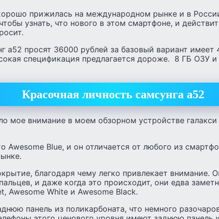
хорошо прижилась на международном рынке и в России.
 чтобы узнать, что нового в этом смартфоне, и действи
росит.
нг а52 просят 36000 рублей за базовый вариант имеет 
сокая спецификация предлагается дороже. 8 ГБ ОЗУ и 
Красочная личность самсунга а52
ло мое внимание в моем обзорном устройстве галакси 
о Awesome Blue, и он отличается от любого из смартфо
ынке.
крытие, благодаря чему легко привлекает внимание. О
пальцев, и даже когда это происходит, они едва замет
et, Awesome White и Awesome Black.
днюю панель из поликарбоната, что немного разочаров
елефоны этого ценового уровня имеют заднюю панель и