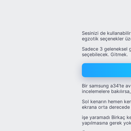
Sesinizi de kullanabil
egzotik seçenekler ü
Sadece 3 geleneksel g
seçebilecek. Gitmek.
Bir samsung a34’te avu
incelemelere bakılırsa
Sol kenarın hemen ken
ekrana orta derecede 
işe yaramadı Birkaç k
yapılmasına gerek yok