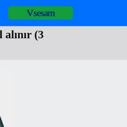
Vsesam
alınır (3