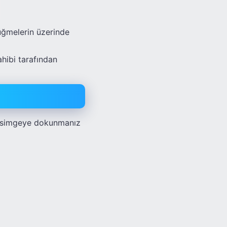
üğmelerin üzerinde
ahibi tarafından
n simgeye dokunmanız