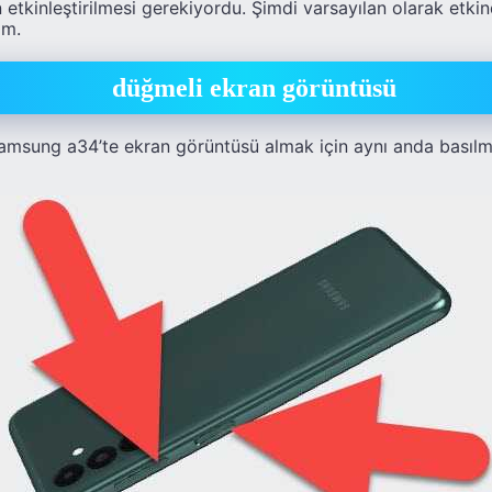
tkinleştirilmesi gerekiyordu. Şimdi varsayılan olarak etkind
im.
düğmeli ekran görüntüsü
amsung a34’te ekran görüntüsü almak için aynı anda basılm