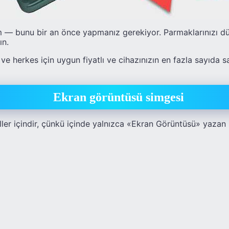
 — bunu bir an önce yapmanız gerekiyor. Parmaklarınızı d
ın.
e herkes için uygun fiyatlı ve cihazınızın en fazla sayıda s
Ekran görüntüsü simgesi
er içindir, çünkü içinde yalnızca «Ekran Görüntüsü» yaza