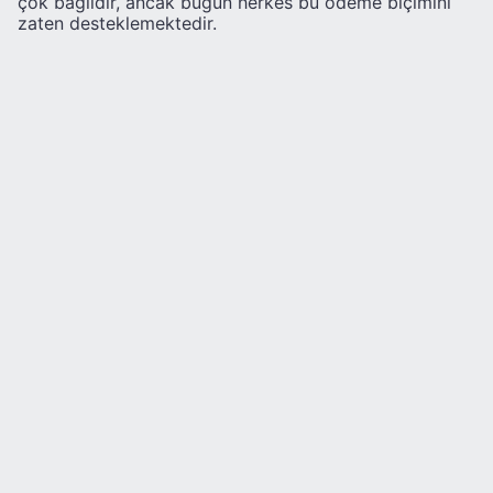
çok bağlıdır, ancak bugün herkes bu ödeme biçimini
zaten desteklemektedir.